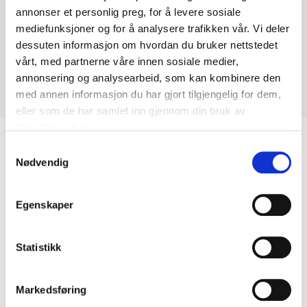
annonser et personlig preg, for å levere sosiale
mediefunksjoner og for å analysere trafikken vår. Vi deler
dessuten informasjon om hvordan du bruker nettstedet
vårt, med partnerne våre innen sosiale medier,
annonsering og analysearbeid, som kan kombinere den
med annen informasjon du har gjort tilgjengelig for dem,
eller som de har samlet inn gjennom din bruk av
tjenestene deres.
Biltemakortet
Samtykkevalg
Nødvendig
DEL OPP DIN BETALING
Egenskaper
Statistikk
Kjøp & Hent
Markedsføring
Kjøp & Hent i ditt varehus.