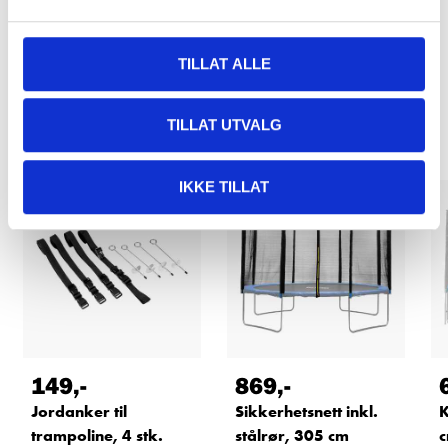
LES MER
TILLAT ALLE
Relaterte produkter
TILLAT UTVALG
IKKE TILLAT
149
,-
869
,-
Jordanker til
Sikkerhetsnett inkl.
K
trampoline, 4 stk.
stålrør, 305 cm