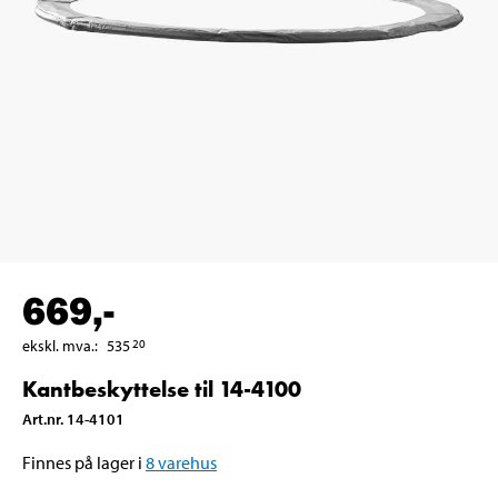
669
,-
ekskl. mva.
:
535
20
Kantbeskyttelse til 14-4100
Art.nr
.
14-4101
Finnes på lager i
8
varehus