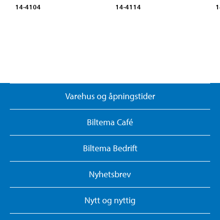
14-4104
14-4114
1
Varehus og åpningstider
Biltema Café
Biltema Bedrift
Nyhetsbrev
Nytt og nyttig