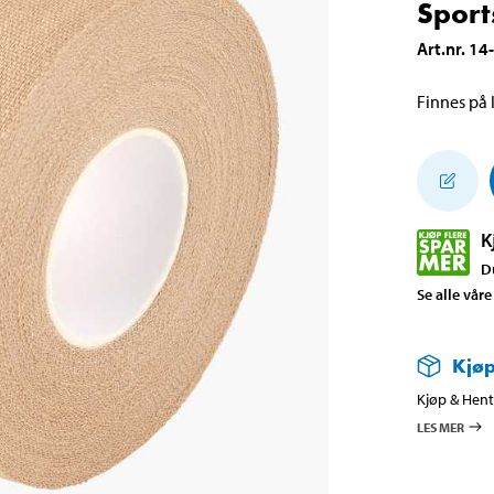
Sport
Art.nr
.
14
Finnes på l
K
D
Se alle våre
Kjøp
Kjøp & Hent 
LES MER