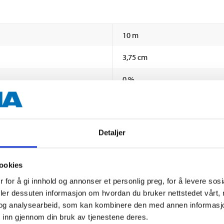
10 m
3,75 cm
0 %
100 % bomull
heftemasse av medisinsk smel
Detaljer
Beige
ookies
 for å gi innhold og annonser et personlig preg, for å levere sos
deler dessuten informasjon om hvordan du bruker nettstedet vårt,
og analysearbeid, som kan kombinere den med annen informasjon d
 inn gjennom din bruk av tjenestene deres.