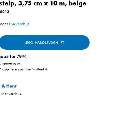
steip, 3,75 cm x 10 m, beige
-8012
ager i
64
varehus
LEGG I HANDLEVOGN
jøp
5 for 79
90
u sparer
19
60
 “Kjøp flere, spar mer”-tilbud
 & Hent
i ditt varehus.