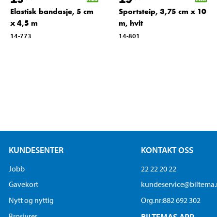
Elastisk bandasje, 5 cm
Sportsteip, 3,75 cm x 10
x 4,5 m
m, hvit
14-773
14-801
KUNDESENTER
KONTAKT OSS
Jobb
22 22 20 22
Gavekort
kundeservice@biltema
Nytt og nyttig
Org.nr:882 692 302
Brosjyrer
BILTEMAS APP