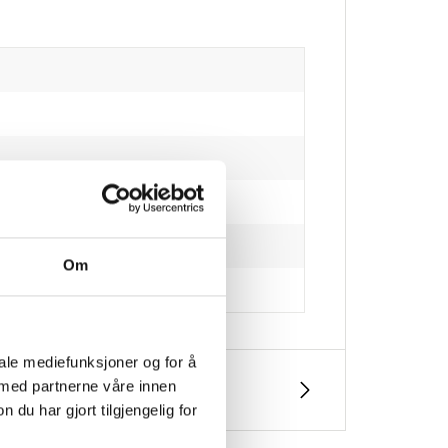
telim
Om
iale mediefunksjoner og for å
 med partnerne våre innen
u har gjort tilgjengelig for