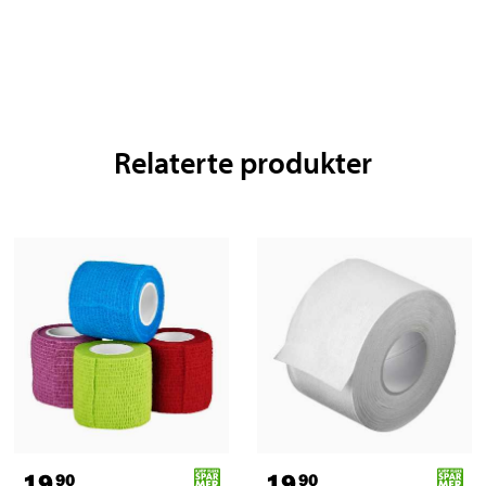
Relaterte produkter
19
19
90
90