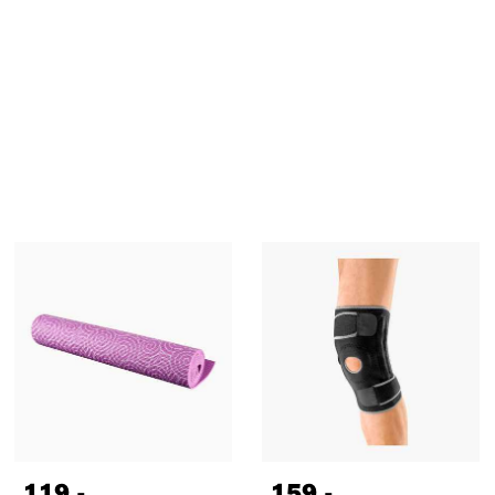
119
,-
159
,-