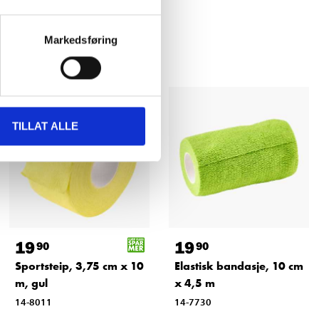
Markedsføring
TILLAT ALLE
19
19
90
90
Sportsteip, 3,75 cm x 10
Elastisk bandasje, 10 cm
m, gul
x 4,5 m
14-8011
14-7730