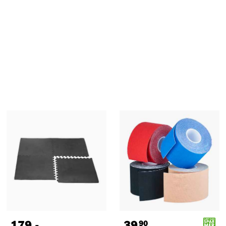
179
,-
39
90