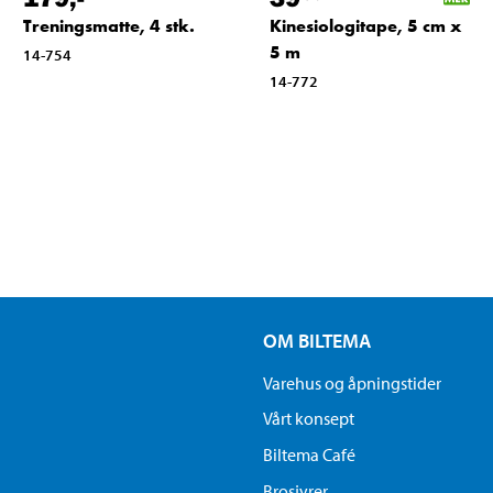
Treningsmatte, 4 stk.
Kinesiologitape, 5 cm x
5 m
14-754
14-772
OM BILTEMA
Varehus og åpningstider
Vårt konsept
Biltema Café
Brosjyrer