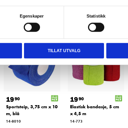
Andre kunder har også kjøpt
Egenskaper
Statistikk
TILLAT UTVALG
19
19
90
90
Sportsteip, 3,75 cm x 10
Elastisk bandasje, 5 cm
m, blå
x 4,5 m
14-8010
14-773