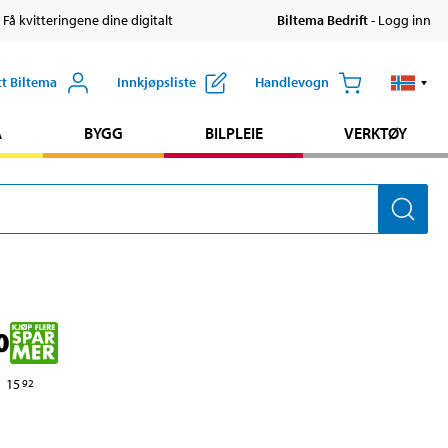
 Få kvitteringene dine digitalt
Biltema Bedrift
- Logg inn
tt Biltema
Innkjøpsliste
Handlevogn
A
BYGG
BILPLEIE
VERKTØY
0
15
92