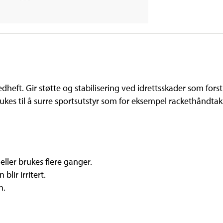
edheft. Gir støtte og stabilisering ved idrettsskader som for
kes til å surre sportsutstyr som for eksempel rackethåndta
eller brukes flere ganger.
lir irritert.
n.