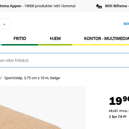
ltema Appen
- 19000 produkter rett i lomma!
Mitt Biltema
-
s
Mi
FRITID
HJEM
KONTOR - MULTIMEDI
Sportsteip, 3,75 cm x 10 m, beige
19
9
ekskl. mva.
:
5 for 79
90