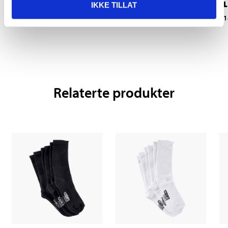
L
42/44
dame, L
IKKE TILLAT
1
14-0107
14-0092
Relaterte produkter