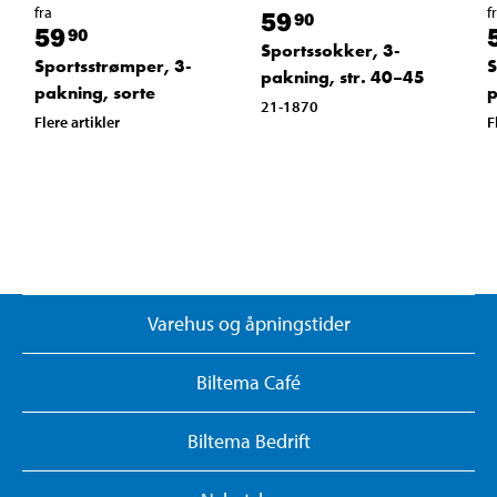
fra
f
59
90
59
90
Sportssokker, 3-
Sportsstrømper, 3-
S
pakning, str. 40–45
pakning, sorte
p
21-1870
Flere artikler
F
Varehus og åpningstider
Biltema Café
Biltema Bedrift