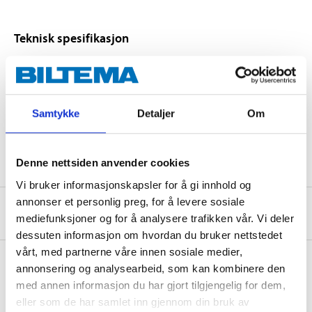
Teknisk spesifikasjon
Farge
gråmønstret
Størrelse
L
Samtykke
Detaljer
Om
81 % polyester, 19 %
Materiale
elastan
Denne nettsiden anvender cookies
Vi bruker informasjonskapsler for å gi innhold og
annonser et personlig preg, for å levere sosiale
Om produsenten
mediefunksjoner og for å analysere trafikken vår. Vi deler
dessuten informasjon om hvordan du bruker nettstedet
vårt, med partnerne våre innen sosiale medier,
annonsering og analysearbeid, som kan kombinere den
med annen informasjon du har gjort tilgjengelig for dem,
Kjøp & Hent
eller som de har samlet inn gjennom din bruk av