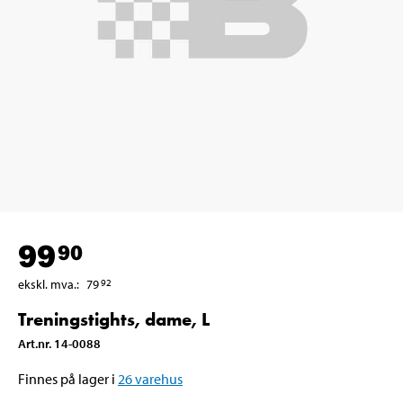
99
90
ekskl. mva.
:
79
92
Treningstights, dame, L
Art.nr
.
14-0088
Finnes på lager i
26
varehus