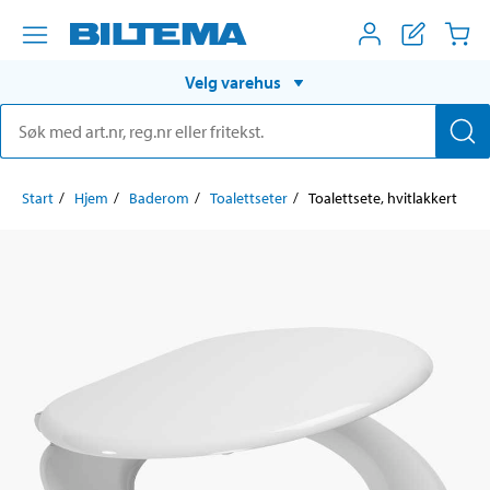
Velg varehus
Start
Hjem
Baderom
Toalettseter
Toalettsete, hvitlakkert