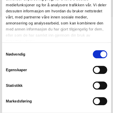
mediefunksjoner og for å analysere trafikken vår. Vi deler
dessuten informasjon om hvordan du bruker nettstedet
vårt, med partnerne våre innen sosiale medier,
annonsering og analysearbeid, som kan kombinere den
Biltemakortet
med annen informasjon du har gjort tilgjengelig for dem,
eller som de har samlet inn gjennom din bruk av
tjenestene deres.
DEL OPP DIN BETALING
Samtykkevalg
Nødvendig
Egenskaper
Kjøp & Hent
Kjøp & Hent i ditt varehus.
Statistikk
LES MER
Markedsføring
Andre kunder har også kjøpt