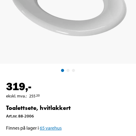
319
,-
ekskl. mva.
:
255
20
Toalettsete, hvitlakkert
Art.nr
.
88-2006
Finnes på lager i
65
varehus