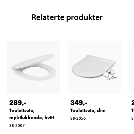
Relaterte produkter
289
,-
349
,-
Toalettsete,
Toalettsete, slim
T
myktlukkende, hvitt
88-2056
8
88-2007