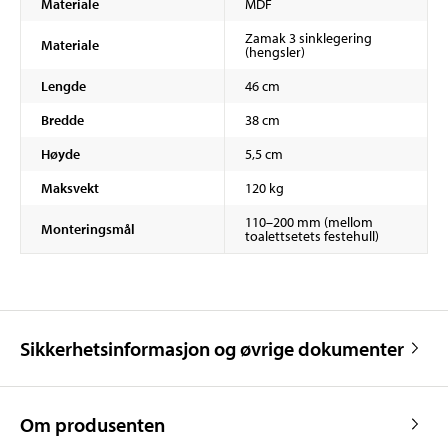
Materiale
MDF
Zamak 3 sinklegering
Materiale
(hengsler)
Lengde
46 cm
Bredde
38 cm
Høyde
5,5 cm
Maksvekt
120 kg
110–200 mm (mellom
Monteringsmål
toalettsetets festehull)
Sikkerhetsinformasjon og øvrige dokumenter
Om produsenten