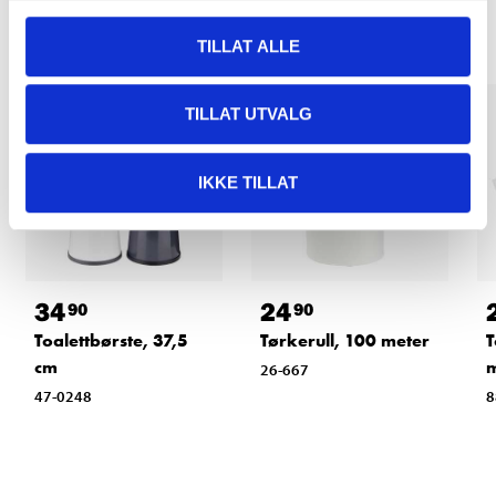
TILLAT ALLE
TILLAT UTVALG
IKKE TILLAT
34
24
90
90
Toalettbørste, 37,5
Tørkerull, 100 meter
T
cm
m
26-667
47-0248
8