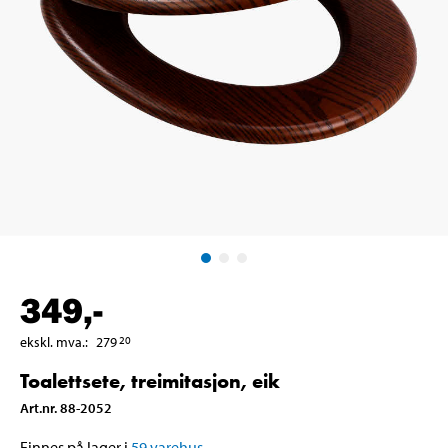
349
,-
ekskl. mva.
:
279
20
Toalettsete, treimitasjon, eik
Art.nr
.
88-2052
Finnes på lager i
59
varehus