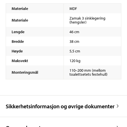
Materiale
MDF
Zamak 3 sinklegering
Materiale
(hengsler)
Lengde
46 cm
Bredde
38 cm
Høyde
5,5 cm
Maksvekt
120 kg
110–200 mm (mellom
Monteringsmål
toalettsetets festehull)
Sikkerhetsinformasjon og øvrige dokumenter