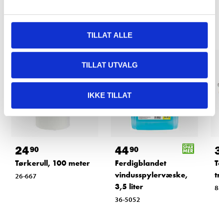
Andre kunder har også kjøpt
TILLAT ALLE
TILLAT UTVALG
IKKE TILLAT
24
44
90
90
Tørkerull, 100 meter
Ferdigblandet
T
vindusspylervæske,
t
26-667
3,5 liter
8
36-5052