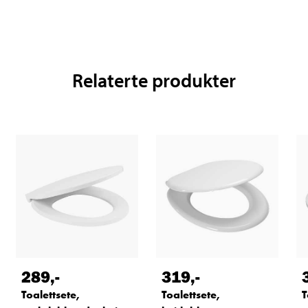
Relaterte produkter
289
,-
319
,-
Toalettsete,
Toalettsete,
T