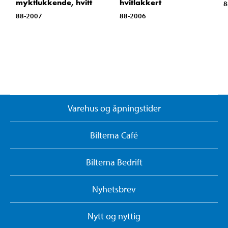
myktlukkende, hvitt
hvitlakkert
8
88-2007
88-2006
Varehus og åpningstider
Biltema Café
Biltema Bedrift
Nyhetsbrev
Nytt og nyttig