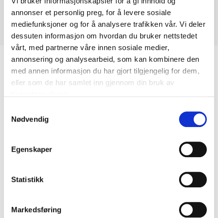
Vi bruker informasjonskapsler for å gi innhold og
annonser et personlig preg, for å levere sosiale
mediefunksjoner og for å analysere trafikken vår. Vi deler
dessuten informasjon om hvordan du bruker nettstedet
vårt, med partnerne våre innen sosiale medier,
annonsering og analysearbeid, som kan kombinere den
Biltemakortet
med annen informasjon du har gjort tilgjengelig for dem,
eller som de har samlet inn gjennom din bruk av
tjenestene deres.
DEL OPP DIN BETALING
Samtykkevalg
Nødvendig
Egenskaper
Kjøp & Hent
Kjøp & Hent i ditt varehus.
Statistikk
LES MER
Markedsføring