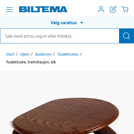
Velg varehus
Start
Hjem
Baderom
Toalettseter
Toalettsete, treimitasjon, eik