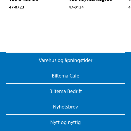
47-0723
47-0134
4
Varehus og åpningstider
Biltema Café
Biltema Bedrift
Nyhetsbrev
Nytt og nyttig