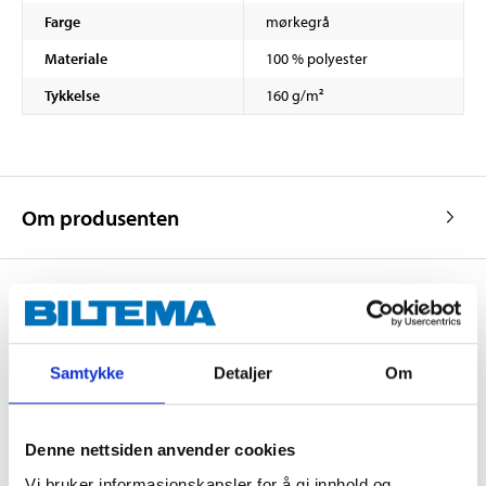
Farge
mørkegrå
Materiale
100 % polyester
Tykkelse
160 g/m²
Om produsenten
Kjøp & Hent
Samtykke
Detaljer
Om
Kjøp & Hent i ditt varehus.
LES MER
Denne nettsiden anvender cookies
Vi bruker informasjonskapsler for å gi innhold og