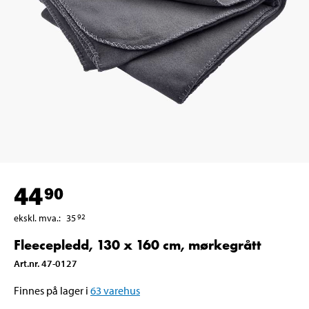
44
90
ekskl. mva.
:
35
92
Fleecepledd, 130 x 160 cm, mørkegrått
Art.nr
.
47-0127
Finnes på lager i
63
varehus