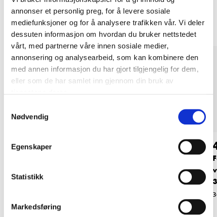
Andre kunder har også kjøpt
annonser et personlig preg, for å levere sosiale
mediefunksjoner og for å analysere trafikken vår. Vi deler
dessuten informasjon om hvordan du bruker nettstedet
vårt, med partnerne våre innen sosiale medier,
annonsering og analysearbeid, som kan kombinere den
med annen informasjon du har gjort tilgjengelig for dem,
eller som de har samlet inn gjennom din bruk av
tjenestene deres.
Samtykkevalg
Nødvendig
44
69
90
90
Egenskaper
Fleecepledd, 130 x
Fleecepledd, 130 x
F
160 cm, mørkeblått
160 cm, mørkegrått
v
Statistikk
3
47-0129
47-0134
3
Markedsføring