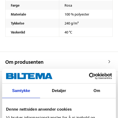
Farge
Rosa
Materiale
100 % polyester
Tykkelse
240 g/m²
Vaskeråd
40 °C
Om produsenten
Samtykke
Detaljer
Om
Kjøp & Hent
Kjøp & Hent i ditt varehus.
LES MER
Denne nettsiden anvender cookies
Vi bruker informasjonskapsler for å gi innhold og