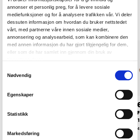
annonser et personlig preg, for å levere sosiale
Andre kunder har også kjøpt
mediefunksjoner og for å analysere trafikken vår. Vi deler
dessuten informasjon om hvordan du bruker nettstedet
vårt, med partnerne våre innen sosiale medier,
annonsering og analysearbeid, som kan kombinere den
med annen informasjon du har gjort tilgjengelig for dem,
eller som de har samlet inn gjennom din bruk av
tjenestene deres.
Samtykkevalg
Nødvendig
Egenskaper
69
69
90
90
Fleecepledd, 130 x
Fleecepledd, 130 x
F
Statistikk
160 cm, mørkeblått
160 cm, grønn
1
47-0721
47-0725
4
Markedsføring