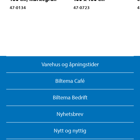
47-0134
47-0723
4
Varehus og åpningstider
Biltema Café
Biltema Bedrift
Nyhetsbrev
Nytt og nyttig