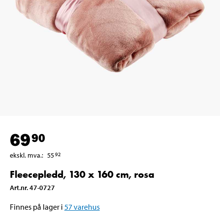
69
90
ekskl. mva.
:
55
92
Fleecepledd, 130 x 160 cm, rosa
Art.nr
.
47-0727
Finnes på lager i
57
varehus