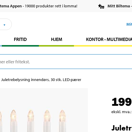
ltema Appen
- 19000 produkter rett i lomma!
Mitt Biltema
-
s
Mi
FRITID
HJEM
KONTOR - MULTIMEDI
Juletrebelysning innendørs, 30 stk. LED-pærer
199
ekskl. mva.
:
Julet