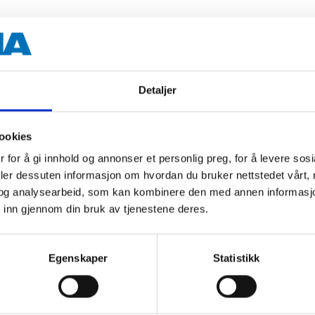
30
Detaljer
LED (LED-diodene kan ikke skif
ookies
2000 K (varmhvit)
 for å gi innhold og annonser et personlig preg, for å levere sos
deler dessuten informasjon om hvordan du bruker nettstedet vårt,
4 Lumen (per lampe)
og analysearbeid, som kan kombinere den med annen informasjon d
16,5 m
 inn gjennom din bruk av tjenestene deres.
2 m
Egenskaper
Statistikk
50 cm
5,8 cm (hvite)