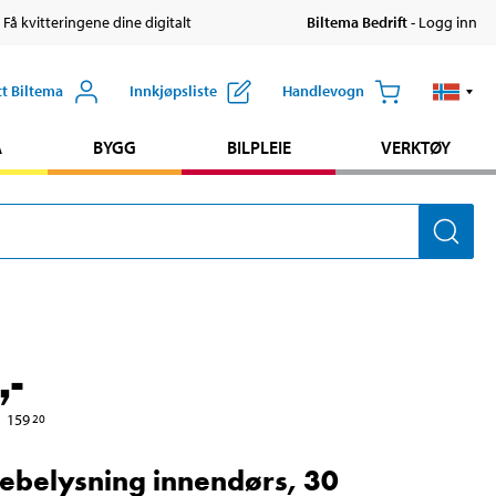
 Få kvitteringene dine digitalt
Biltema Bedrift
- Logg inn
tt Biltema
Innkjøpsliste
Handlevogn
A
BYGG
BILPLEIE
VERKTØY
,-
159
20
rebelysning innendørs, 30