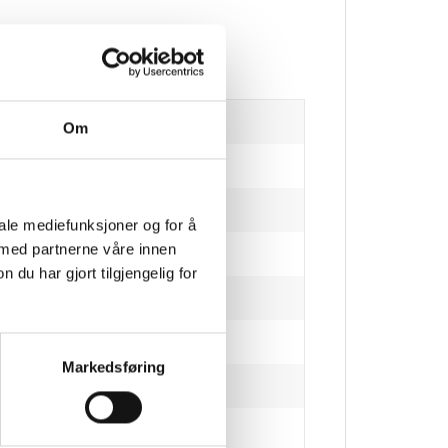
Om
tes ut.)
iale mediefunksjoner og for å
 med partnerne våre innen
u har gjort tilgjengelig for
Markedsføring