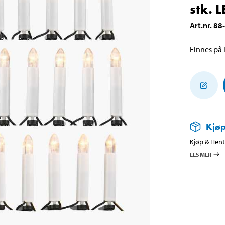
stk. 
Art.nr
.
88
Finnes på l
Kjøp
Kjøp & Hent 
LES MER