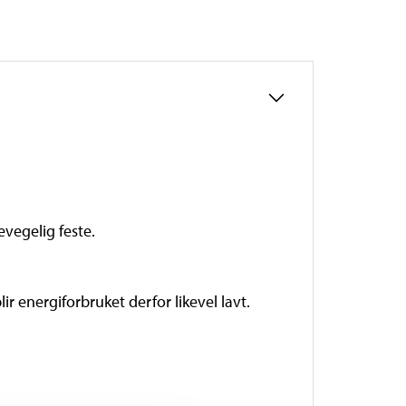
evegelig feste.
r energiforbruket derfor likevel lavt.