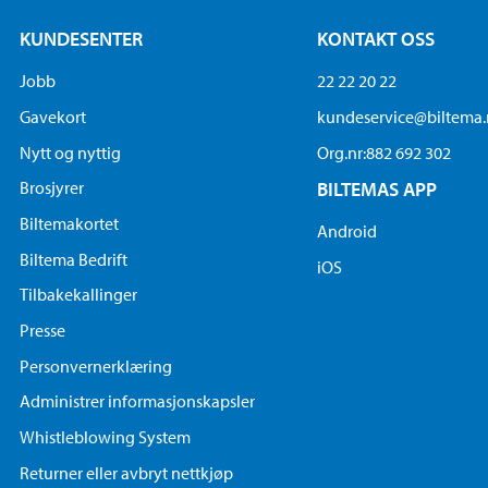
KUNDESENTER
KONTAKT OSS
Jobb
22 22 20 22
Gavekort
kundeservice@biltema
Nytt og nyttig
Org.nr:882 692 302
Brosjyrer
BILTEMAS APP
Biltemakortet
Android
Biltema Bedrift
iOS
Tilbakekallinger
Presse
Personvernerklæring
Administrer informasjonskapsler
Whistleblowing System
Returner eller avbryt nettkjøp