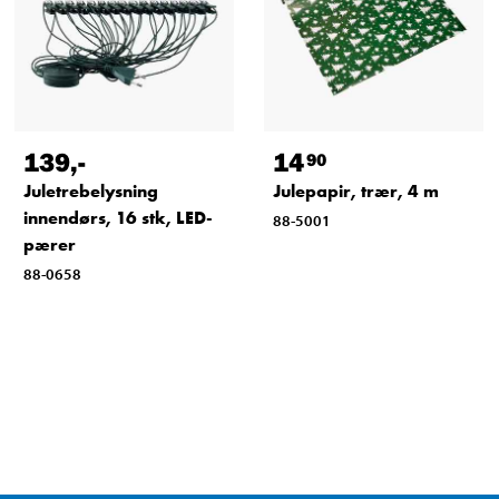
139
,-
14
90
Juletrebelysning
Julepapir, trær, 4 m
innendørs, 16 stk, LED-
88-5001
pærer
88-0658