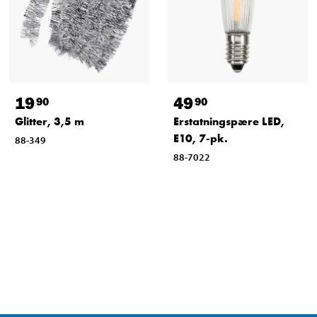
19
49
90
90
Glitter, 3,5 m
Erstatningspære LED,
E10, 7-pk.
88-349
88-7022