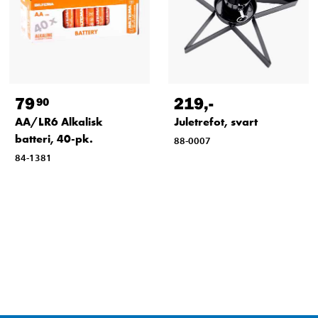
79
219
,-
90
AA/LR6 Alkalisk
Juletrefot, svart
batteri, 40-pk.
88-0007
84-1381