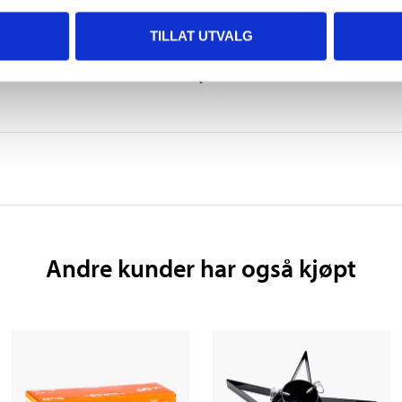
230 V
TILLAT UTVALG
3,9
VIS MER
IP20
Andre kunder har også kjøpt