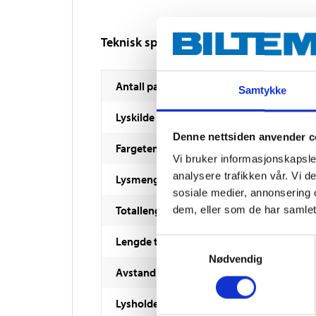
Teknisk spesifikasjon
Antall pærer
Samtykke
Lyskilde
Denne nettsiden anvender c
Fargetemperatur
Vi bruker informasjonskapsler
analysere trafikken vår. Vi 
Lysmengde
sosiale medier, annonsering 
Totallengde
dem, eller som de har samlet
Lengde til den første pæren
Samtykkevalg
Nødvendig
Avstand mellom pærene
Lysholdere