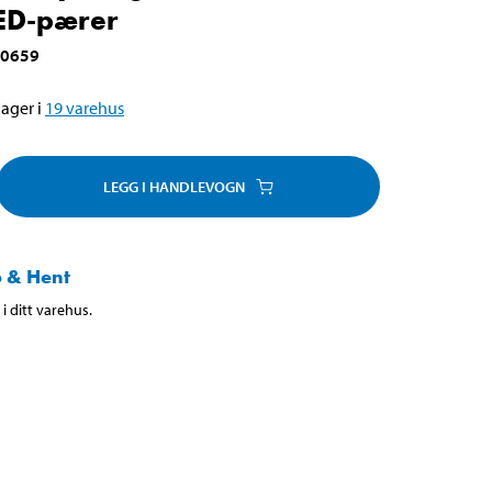
LED-pærer
-0659
ager i
19
varehus
LEGG I HANDLEVOGN
 & Hent
i ditt varehus.