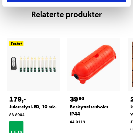
Relaterte produkter
Testet
179
,-
39
90
Juletrelys LED, 10 stk.
Beskyttelsesboks
L
IP44
v
88-8004
s
44-0119
8