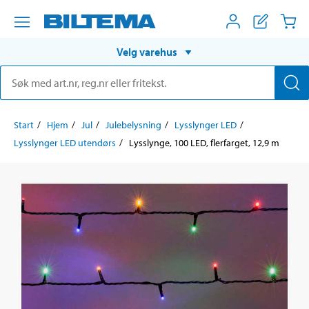
Velg varehus
Start
Hjem
Jul
Julebelysning
Lysslynger LED
Lysslynger LED utendørs
Lysslynge, 100 LED, flerfarget, 12,9 m