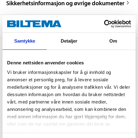
Sikkerhetsinformasjon og øvrige dokumenter
Om produsenten
Samtykke
Detaljer
Om
Kjøp & Hent
Denne nettsiden anvender cookies
Kjøp & Hent i ditt varehus.
Vi bruker informasjonskapsler for å gi innhold og
annonser et personlig preg, for å levere sosiale
LES MER
mediefunksjoner og for å analysere trafikken vår. Vi deler
dessuten informasjon om hvordan du bruker nettstedet
vårt, med partnerne våre innen sosiale medier,
Andre kunder har også kjøpt
annonsering og analysearbeid, som kan kombinere den
med annen informasjon du har gjort tilgjengelig for dem,
eller som de har samlet inn gjennom din bruk av
tjenestene deres.