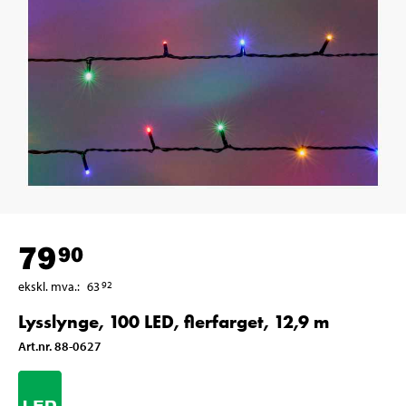
79
90
ekskl. mva.
:
63
92
Lysslynge, 100 LED, flerfarget, 12,9 m
Art.nr
.
88-0627