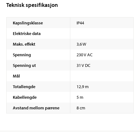
Teknisk spesifikasjon
Kapslingsklasse
IP44
Elektriske data
Maks. effekt
3,6 W
Spenning
230 V AC
Spenning ut
31 V DC
Mål
Totallengde
12,9 m
Kabellengde
5 m
Avstand mellom pærene
8 cm