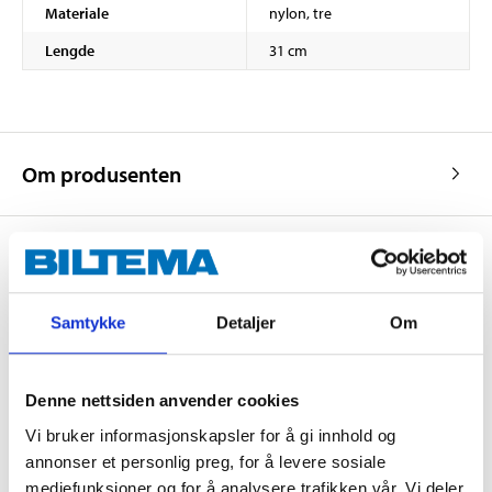
Materiale
nylon, tre
Lengde
31 cm
Om produsenten
Kjøp & Hent
Samtykke
Detaljer
Om
Kjøp & Hent i ditt varehus.
LES MER
Denne nettsiden anvender cookies
Vi bruker informasjonskapsler for å gi innhold og
Andre kunder har også kjøpt
annonser et personlig preg, for å levere sosiale
mediefunksjoner og for å analysere trafikken vår. Vi deler