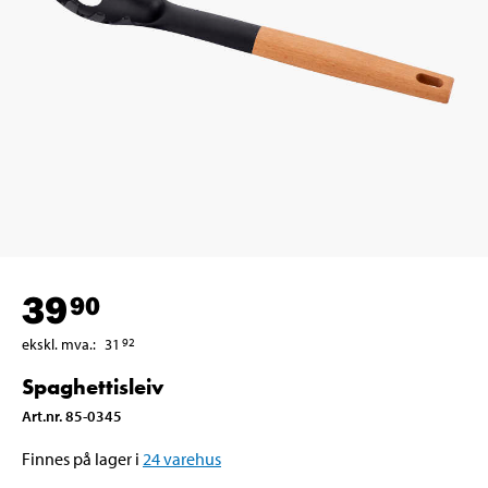
39
90
ekskl. mva.
:
31
92
Spaghettisleiv
Art.nr
.
85-0345
Finnes på lager i
24
varehus