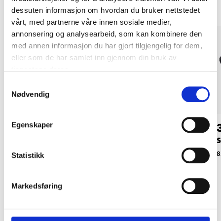
dessuten informasjon om hvordan du bruker nettstedet
vårt, med partnerne våre innen sosiale medier,
annonsering og analysearbeid, som kan kombinere den
med annen informasjon du har gjort tilgjengelig for dem,
eller som de har samlet inn gjennom din bruk av
tjenestene deres.
Samtykkevalg
Nødvendig
39
39
Egenskaper
90
90
Øse
Suppesleiv, 30,5 cm
S
85-0342
85-0344
8
Statistikk
Markedsføring