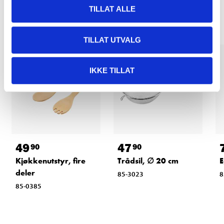
Relaterte produkter
TILLAT ALLE
TILLAT UTVALG
IKKE TILLAT
49
47
90
90
Kjøkkenutstyr, fire
Trådsil, ∅ 20 cm
E
deler
85-3023
8
85-0385