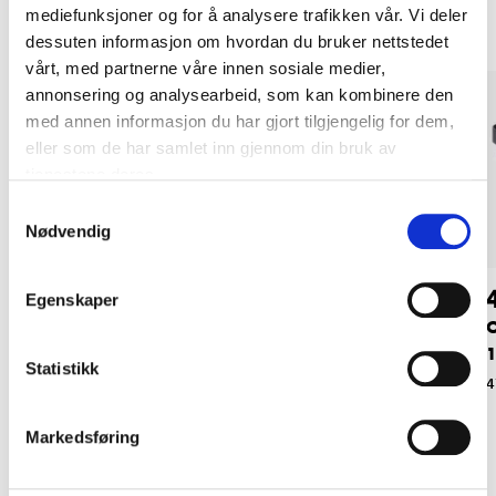
mediefunksjoner og for å analysere trafikken vår. Vi deler
dessuten informasjon om hvordan du bruker nettstedet
vårt, med partnerne våre innen sosiale medier,
annonsering og analysearbeid, som kan kombinere den
med annen informasjon du har gjort tilgjengelig for dem,
eller som de har samlet inn gjennom din bruk av
tjenestene deres.
Samtykkevalg
Nødvendig
59
59
90
90
Egenskaper
Oppbevaringsboks,
Oppbevaringsboks,
O
17 liter, hvit
17 liter, grå
1
Statistikk
47-0608
47-0609
4
Markedsføring