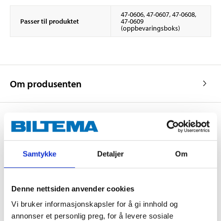
47-0606, 47-0607, 47-0608,
Passer til produktet
47-0609
(oppbevaringsboks)
Om produsenten
Kjøp & Hent
Samtykke
Detaljer
Om
Kjøp & Hent i ditt varehus.
LES MER
Denne nettsiden anvender cookies
Vi bruker informasjonskapsler for å gi innhold og
Andre kunder har også kjøpt
annonser et personlig preg, for å levere sosiale