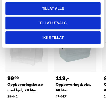
TILLAT ALLE
Relaterte produkter
TILLAT UTVALG
IKKE TILLAT
99
119
,-
90
Oppbevaringskasse
Oppbevaringsboks,
O
med hjul, 70 liter
40 liter
4
28-442
47-0451
2