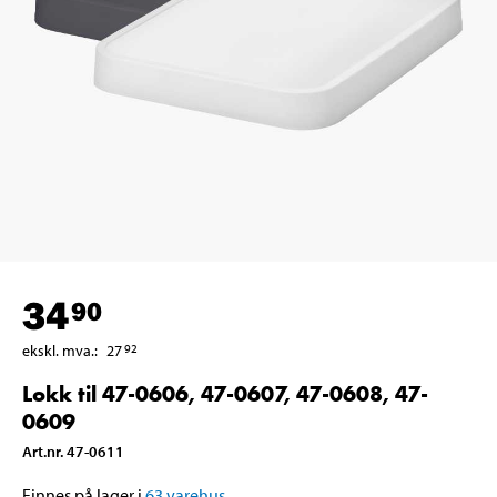
34
90
ekskl. mva.
:
27
92
Lokk til 47-0606, 47-0607, 47-0608, 47-
0609
Art.nr
.
47-0611
Finnes på lager i
63
varehus