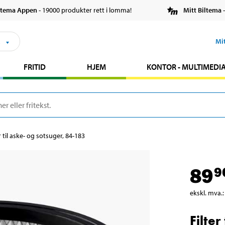
ltema Appen
- 19000 produkter rett i lomma!
Mitt Biltema
-
s
Mi
FRITID
HJEM
KONTOR - MULTIMEDI
r til aske- og sotsuger, 84-183
89
9
ekskl. mva.
:
Filter