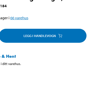
-184
ager i
66
varehus
LEGG I HANDLEVOGN
 & Hent
i ditt varehus.