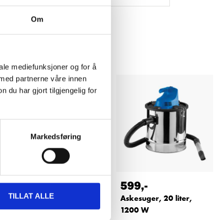
Om
iale mediefunksjoner og for å
 med partnerne våre innen
u har gjort tilgjengelig for
Markedsføring
279
,-
599
,-
TILLAT ALLE
Askesuger, 15 L
Askesuger, 20 liter,
1200 W
84-170