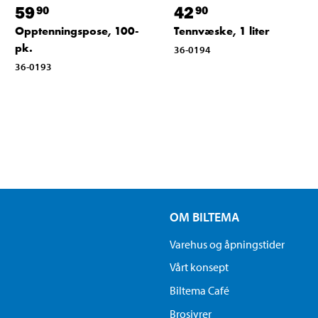
59
42
90
90
Opptenningspose, 100-
Tennvæske, 1 liter
pk.
36-0194
36-0193
OM BILTEMA
Varehus og åpningstider
Vårt konsept
Biltema Café
Brosjyrer