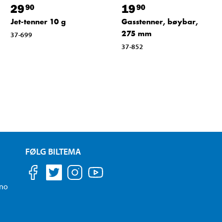
29
19
90
90
Jet-tenner 10 g
Gasstenner, bøybar,
275 mm
37-699
37-852
FØLG BILTEMA
.no