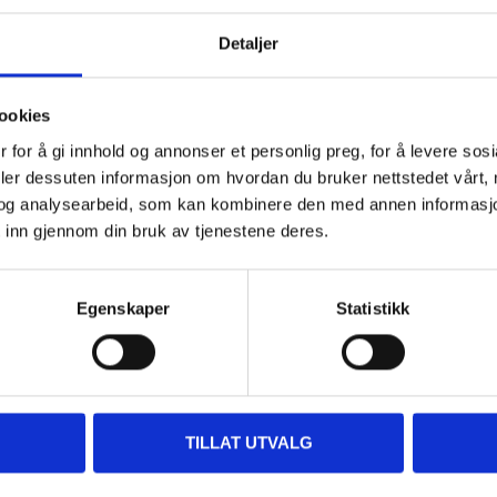
Detaljer
Andre kunder har også kjøpt
ookies
 for å gi innhold og annonser et personlig preg, for å levere sos
deler dessuten informasjon om hvordan du bruker nettstedet vårt,
og analysearbeid, som kan kombinere den med annen informasjon d
 inn gjennom din bruk av tjenestene deres.
Egenskaper
Statistikk
29
39
90
90
TILLAT UTVALG
Glassrens komfyrrens,
Grovfilter til 84-180
500 ml
84-182