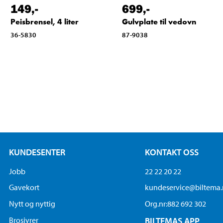
149
,-
699
,-
Peisbrensel, 4 liter
Gulvplate til vedovn
36-5830
87-9038
KUNDESENTER
KONTAKT OSS
Jobb
22 22 20 22
Gavekort
kundeservice@biltema
Nytt og nyttig
Org.nr:882 692 302
Brosjyrer
BILTEMAS APP