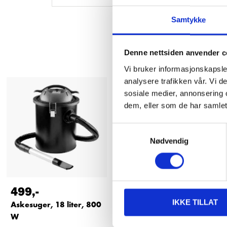
Samtykke
Denne nettsiden anvender c
Vi bruker informasjonskapsler
analysere trafikken vår. Vi 
sosiale medier, annonsering 
dem, eller som de har samlet
Samtykkevalg
Nødvendig
499
,-
39
90
IKKE TILLAT
Askesuger, 18 liter, 800
Grovfilter til 84-183
W
84-185