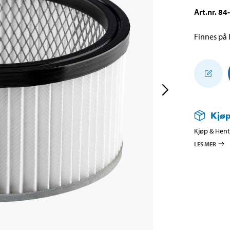
Art.nr
.
84
Finnes på l
Kjøp
Kjøp & Hent 
LES MER