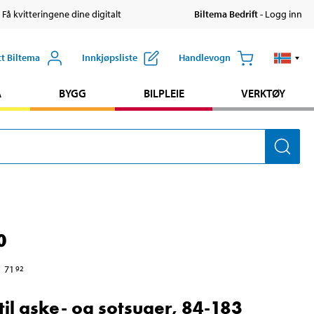
 Få kvitteringene dine digitalt
Biltema Bedrift
- Logg inn
tt Biltema
Innkjøpsliste
Handlevogn
A
BYGG
BILPLEIE
VERKTØY
0
71
92
 til aske- og sotsuger, 84-183