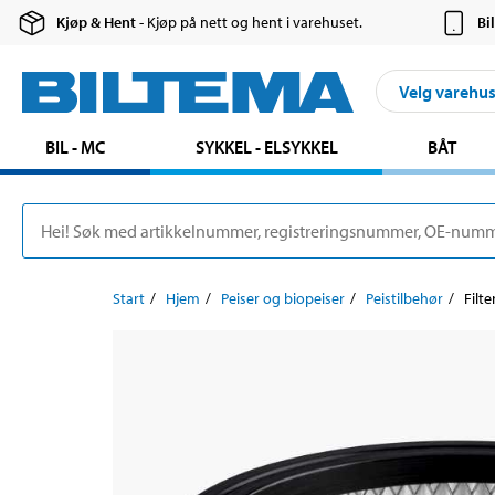
Kjøp & Hent
- Kjøp på nett og hent i varehuset.
Bi
Velg varehu
BIL - MC
SYKKEL - ELSYKKEL
BÅT
Start
Hjem
Peiser og biopeiser
Peistilbehør
Filte