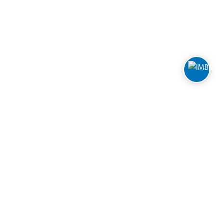
Varehus og åpningstider
Biltema Café
Biltema Bedrift
Nyhetsbrev
Nytt og nyttig