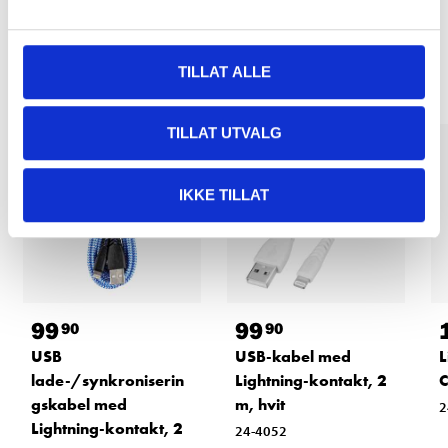
Relaterte produkter
TILLAT ALLE
TILLAT UTVALG
IKKE TILLAT
99
99
90
90
USB
USB-kabel med
L
lade-/synkroniserin
Lightning-kontakt, 2
C
gskabel med
m, hvit
2
Lightning-kontakt, 2
24-4052