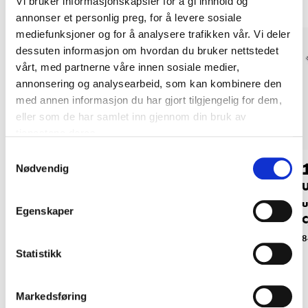
Vi bruker informasjonskapsler for å gi innhold og
annonser et personlig preg, for å levere sosiale
mediefunksjoner og for å analysere trafikken vår. Vi deler
dessuten informasjon om hvordan du bruker nettstedet
vårt, med partnerne våre innen sosiale medier,
annonsering og analysearbeid, som kan kombinere den
med annen informasjon du har gjort tilgjengelig for dem,
eller som de har samlet inn gjennom din bruk av
tjenestene deres.
Samtykkevalg
79
149
,-
90
Nødvendig
Hurtiglader USB A +
USB-lader 12 / 24 V,
U
C, 12–24 V / 30 W
1 stk. USB C og 2 stk.
u
Egenskaper
USB A, 40 W
C
84-169
84-8116
8
Statistikk
Markedsføring