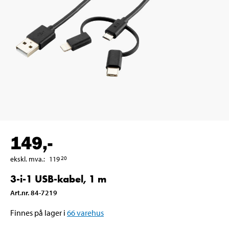
149
,-
ekskl. mva.
:
119
20
3-i-1 USB-kabel, 1 m
Art.nr
.
84-7219
Finnes på lager i
66
varehus