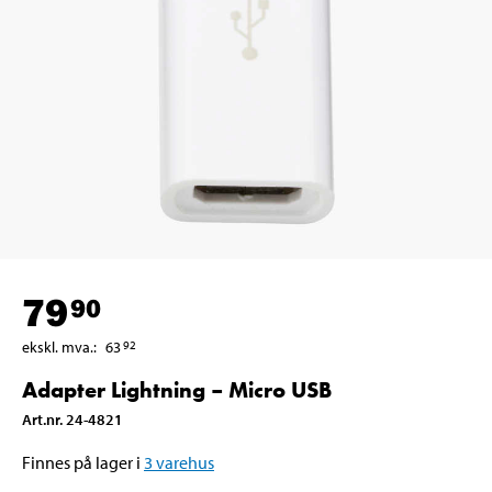
79
90
ekskl. mva.
:
63
92
Adapter Lightning – Micro USB
Art.nr
.
24-4821
Finnes på lager i
3
varehus