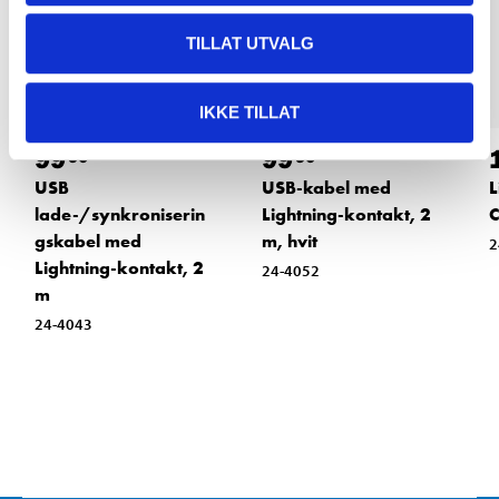
TILLAT UTVALG
IKKE TILLAT
99
99
90
90
USB
USB-kabel med
L
lade-/synkroniserin
Lightning-kontakt, 2
C
gskabel med
m, hvit
2
Lightning-kontakt, 2
24-4052
m
24-4043