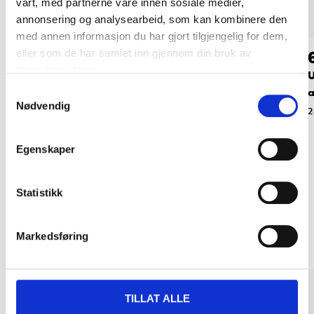
vårt, med partnerne våre innen sosiale medier,
annonsering og analysearbeid, som kan kombinere den
med annen informasjon du har gjort tilgjengelig for dem,
119
,-
149
,-
eller som de har samlet inn gjennom din bruk av
tjenestene deres.
USB C-hub med
Kortleser med USB C-
U
HDMI-port
kontakt
a
Samtykkevalg
Nødvendig
84-8781
84-8799
2
Egenskaper
Statistikk
Relaterte produkter
Markedsføring
TILLAT ALLE