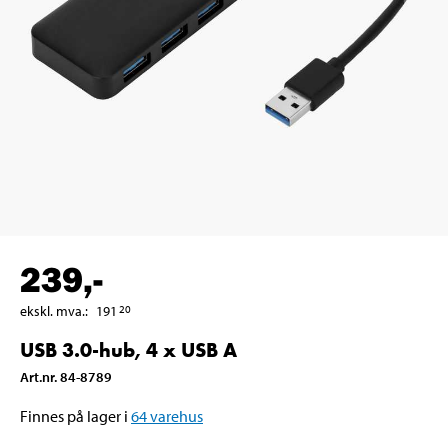
239
,-
ekskl. mva.
:
191
20
USB 3.0-hub, 4 x USB A
Art.nr
.
84-8789
Finnes på lager i
64
varehus