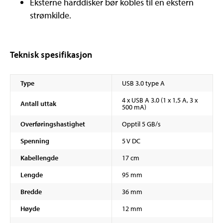
Eksterne harddisker bør kobles til en ekstern
strømkilde.
Teknisk spesifikasjon
Type
USB 3.0 type A
4 x USB A 3.0 (1 x 1,5 A, 3 x
Antall uttak
500 mA)
Overføringshastighet
Opptil 5 GB/s
Spenning
5 V DC
Kabellengde
17 cm
Lengde
95 mm
Bredde
36 mm
Høyde
12 mm