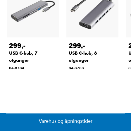
299
,-
299
,-
USB C-hub, 7
USB C-hub, 6
U
utganger
utganger
u
84-8784
84-8788
8
Varehus og åpningstider