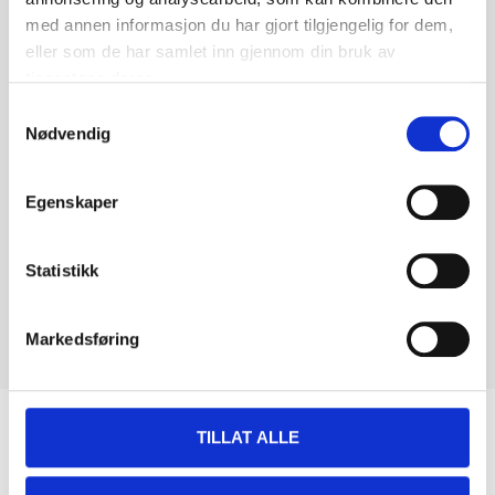
med annen informasjon du har gjort tilgjengelig for dem,
eller som de har samlet inn gjennom din bruk av
tjenestene deres.
Samtykkevalg
Nødvendig
Egenskaper
Statistikk
Markedsføring
Biltemakortet
TILLAT ALLE