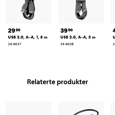
29
39
90
90
USB 2.0, A–A, 1, 8 m
USB 2.0, A–A, 3 m
U
24-4037
24-4038
2
Relaterte produkter