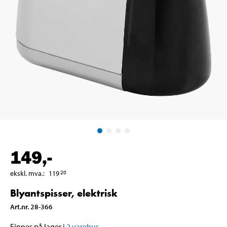
149
,-
ekskl. mva.
:
119
20
Blyantspisser, elektrisk
Art.nr
.
28-366
Finnes på lager i
2
varehus