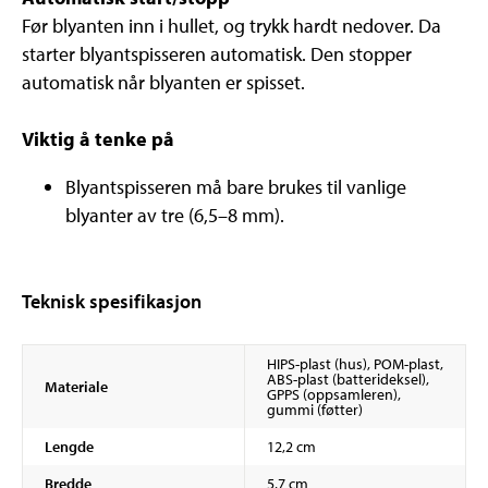
Før blyanten inn i hullet, og trykk hardt nedover. Da
starter blyantspisseren automatisk. Den stopper
automatisk når blyanten er spisset.
Viktig å tenke på
Blyantspisseren må bare brukes til vanlige
blyanter av tre (6,5–8 mm).
Teknisk spesifikasjon
HIPS-plast (hus), POM-plast,
ABS-plast (batterideksel),
Materiale
GPPS (oppsamleren),
gummi (føtter)
Lengde
12,2 cm
Bredde
5,7 cm