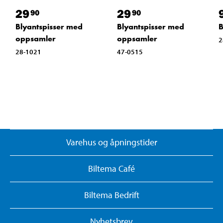
29
29
90
90
Blyantspisser med
Blyantspisser med
B
oppsamler
oppsamler
2
28-1021
47-0515
Varehus og åpningstider
Biltema Café
Biltema Bedrift
Nyhetsbrev