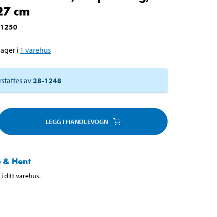
27 cm
-1250
ager i
1
varehus
rstattes av
28-1248
LEGG I HANDLEVOGN
 & Hent
i ditt varehus.