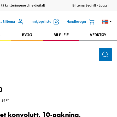
 Få kvitteringene dine digitalt
Biltema Bedrift
- Logg inn
tt Biltema
Innkjøpsliste
Handlevogn
A
BYGG
BILPLEIE
VERKTØY
0
39
92
ret konvolutt, 10-pakning,