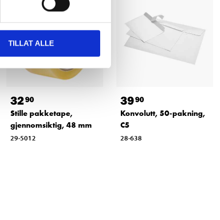
TILLAT ALLE
32
39
90
90
Stille pakketape,
Konvolutt, 50-pakning,
gjennomsiktig, 48 mm
C5
29-5012
28-638