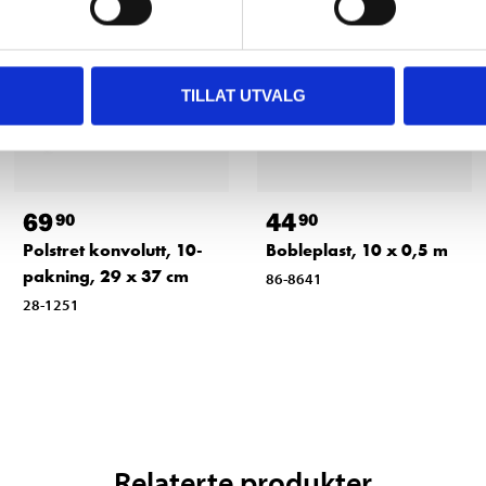
TILLAT UTVALG
69
44
90
90
Polstret konvolutt, 10-
Bobleplast, 10 x 0,5 m
pakning, 29 x 37 cm
86-8641
28-1251
Relaterte produkter