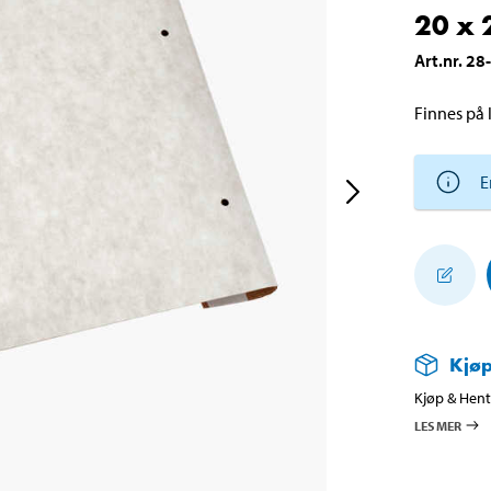
20 x 
Art.nr
.
28
Finnes på l
E
Kjøp
Kjøp & Hent 
LES MER