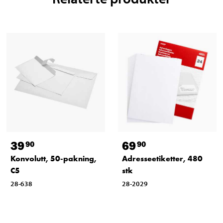
39
69
90
90
Konvolutt, 50-pakning,
Adresseetiketter, 480
C5
stk
28-638
28-2029