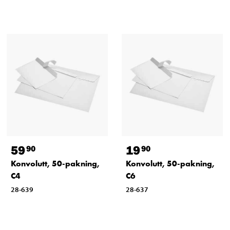
59
19
90
90
Konvolutt, 50-pakning,
Konvolutt, 50-pakning,
C4
C6
28-639
28-637