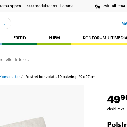
ltema Appen
- 19000 produkter rett i lomma!
Mitt Biltema
-
s
Mi
FRITID
HJEM
KONTOR - MULTIMEDI
Konvolutter
Polstret konvolutt, 10-pakning, 20 x 27 cm
49
9
ekskl. mva.
:
Polst