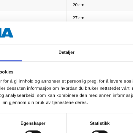
20 cm
27 cm
4,5 cm
24 g
Detaljer
ookies
 for å gi innhold og annonser et personlig preg, for å levere sos
deler dessuten informasjon om hvordan du bruker nettstedet vårt,
og analysearbeid, som kan kombinere den med annen informasjon d
 inn gjennom din bruk av tjenestene deres.
Andre kunder har også kjøpt
Egenskaper
Statistikk