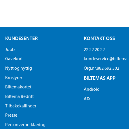
KUNDESENTER
KONTAKT OSS
Jobb
22 22 20 22
Gavekort
kundeservice@biltema
Nytt og nyttig
Org.nr:882 692 302
Brosjyrer
BILTEMAS APP
Biltemakortet
Android
Biltema Bedrift
iOS
Tilbakekallinger
Presse
Personvernerklæring