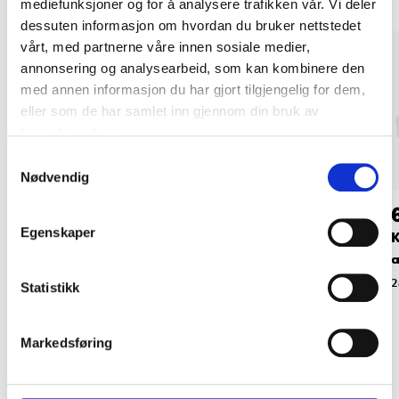
mediefunksjoner og for å analysere trafikken vår. Vi deler
dessuten informasjon om hvordan du bruker nettstedet
vårt, med partnerne våre innen sosiale medier,
annonsering og analysearbeid, som kan kombinere den
med annen informasjon du har gjort tilgjengelig for dem,
eller som de har samlet inn gjennom din bruk av
tjenestene deres.
Samtykkevalg
Nødvendig
44
29
90
90
Egenskaper
Notatblokk A5, 3-pk.
Notatblokk, 400 ark
K
a
28-435
28-328
2
Statistikk
Markedsføring