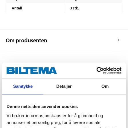
Antall
3 stk.
Om produsenten
Kjøp & Hent
Kjøp & Hent i ditt varehus.
Samtykke
Detaljer
Om
LES MER
Denne nettsiden anvender cookies
Andre kunder har også kjøpt
Vi bruker informasjonskapsler for å gi innhold og
annonser et personlig preg, for å levere sosiale