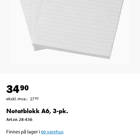
34
90
ekskl. mva.
:
27
92
Notatblokk A6, 3-pk.
Art.nr
.
28-436
Finnes på lager i
66
varehus