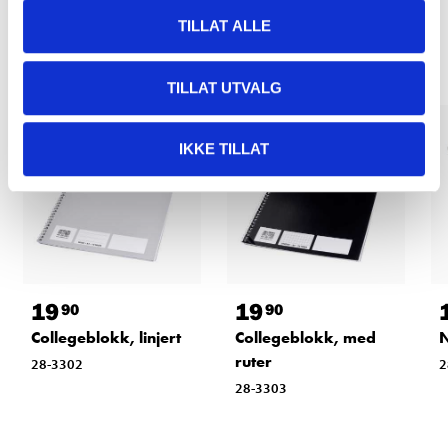
Relaterte produkter
TILLAT ALLE
TILLAT UTVALG
IKKE TILLAT
19
19
90
90
Collegeblokk, linjert
Collegeblokk, med
N
ruter
28-3302
2
28-3303