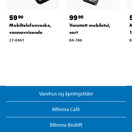
59
99
90
90
Mobiltelefonveske,
Vanntett mobiletui,
M
vannavvisende
sort
1
27-0461
84-786
8
Varehus og åpningstider
Biltema Café
Biltema Bedrift