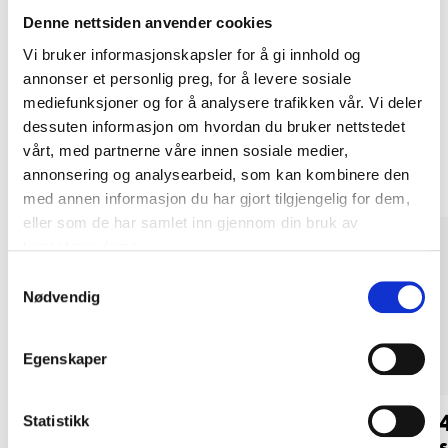
Kjøp & Hent i ditt varehus.
Denne nettsiden anvender cookies
LES MER
Vi bruker informasjonskapsler for å gi innhold og
annonser et personlig preg, for å levere sosiale
mediefunksjoner og for å analysere trafikken vår. Vi deler
dessuten informasjon om hvordan du bruker nettstedet
Andre kunder har også kjøpt
vårt, med partnerne våre innen sosiale medier,
annonsering og analysearbeid, som kan kombinere den
med annen informasjon du har gjort tilgjengelig for dem,
eller som de har samlet inn gjennom din bruk av
tjenestene deres.
Samtykkevalg
Nødvendig
Egenskaper
49
49
90
90
Statistikk