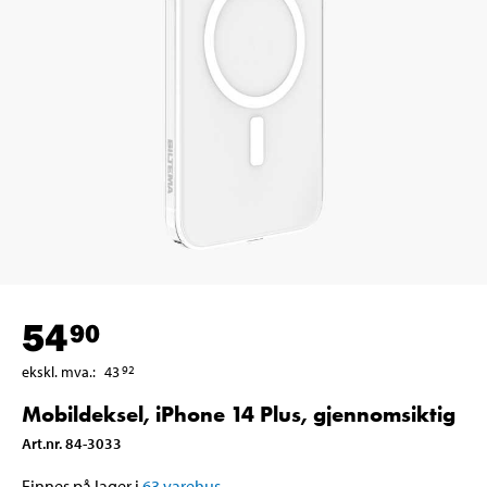
54
90
ekskl. mva.
:
43
92
Mobildeksel, iPhone 14 Plus, gjennomsiktig
Art.nr
.
84-3033
Finnes på lager i
63
varehus