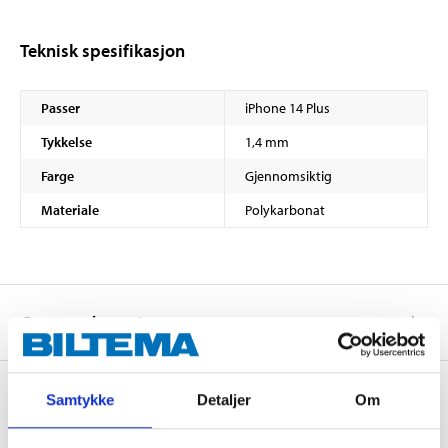
Teknisk spesifikasjon
Passer
iPhone 14 Plus
Tykkelse
1,4 mm
Farge
Gjennomsiktig
Materiale
Polykarbonat
Om produsenten
Samtykke
Detaljer
Om
Kjøp & Hent