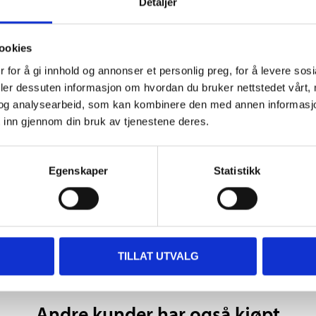
m
Detaljer
ookies
 for å gi innhold og annonser et personlig preg, for å levere sos
deler dessuten informasjon om hvordan du bruker nettstedet vårt,
og analysearbeid, som kan kombinere den med annen informasjon d
 inn gjennom din bruk av tjenestene deres.
8 m
Egenskaper
Statistikk
TILLAT UTVALG
Andre kunder har også kjøpt