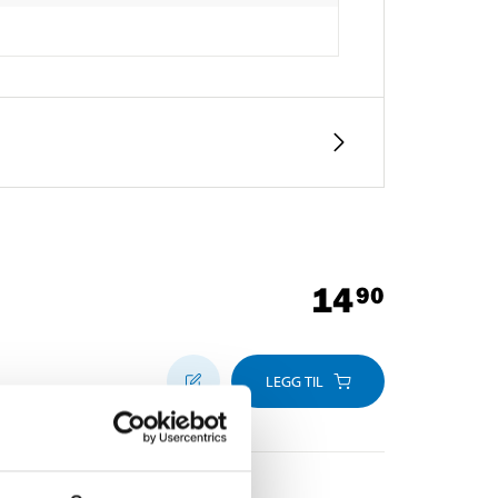
14
90
LEGG TIL