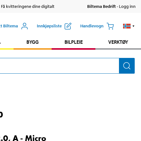
 Få kvitteringene dine digitalt
Biltema Bedrift
- Logg inn
tt Biltema
Innkjøpsliste
Handlevogn
A
BYGG
BILPLEIE
VERKTØY
0
.0, A - Micro