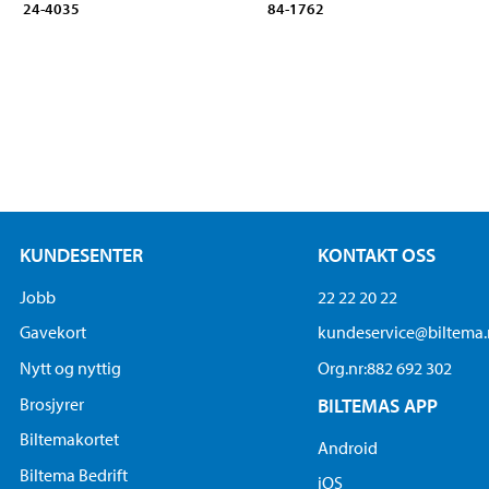
24-4035
84-1762
KUNDESENTER
KONTAKT OSS
Jobb
22 22 20 22
Gavekort
kundeservice@biltema
Nytt og nyttig
Org.nr:882 692 302
Brosjyrer
BILTEMAS APP
Biltemakortet
Android
Biltema Bedrift
iOS