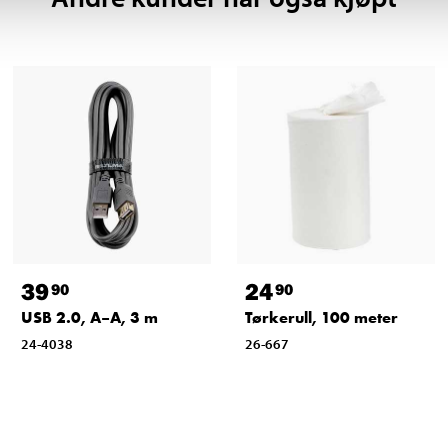
39
24
90
90
USB 2.0, A–A, 3 m
Tørkerull, 100 meter
24-4038
26-667