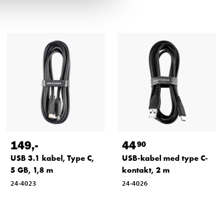
149
,-
44
90
USB 3.1 kabel, Type C,
USB-kabel med type C-
5 GB, 1,8 m
kontakt, 2 m
24-4023
24-4026