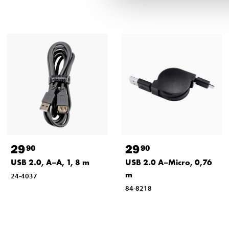
29
29
90
90
USB 2.0, A–A, 1, 8 m
USB 2.0 A–Micro, 0,76
m
24-4037
84-8218