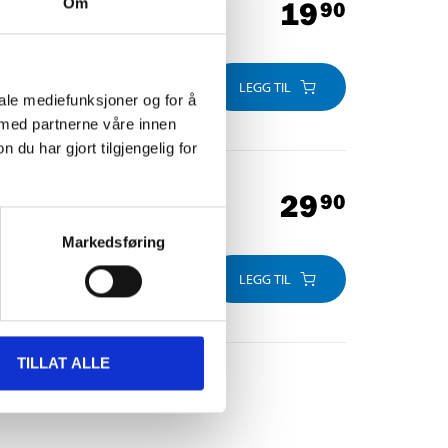
19
Om
90
LEGG TIL
iale mediefunksjoner og for å
 med partnerne våre innen
u har gjort tilgjengelig for
29
90
Markedsføring
LEGG TIL
TILLAT ALLE