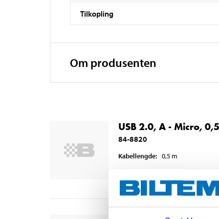
Tilkopling
Om produsenten
USB 2.0, A - Micro, 0,
84-8820
Kabellengde
:
0,5
m
Finnes på lager i
2
varehus