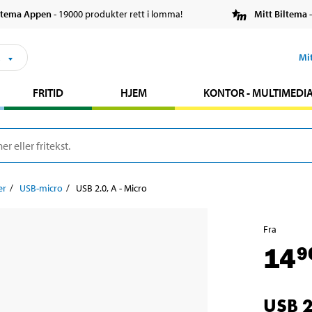
ltema Appen
- 19000 produkter rett i lomma!
Mitt Biltema
-
s
Mi
FRITID
HJEM
KONTOR - MULTIMEDI
er
USB-micro
USB 2.0, A - Micro
Fra
14
9
USB 2