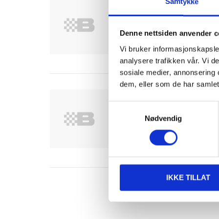
USB 2.0, A - Micro, 1 
Samtykke
84-8830
Kabellengde
:
1
m
Denne nettsiden anvender c
Finnes på lager i
1
varehus
Vi bruker informasjonskapsler
analysere trafikken vår. Vi 
sosiale medier, annonsering 
dem, eller som de har samlet
USB 2.0, A - Micro, 1,
Samtykkevalg
84-8842
Nødvendig
Kabellengde
:
1,8
m
Finnes på lager i
1
varehus
IKKE TILLAT