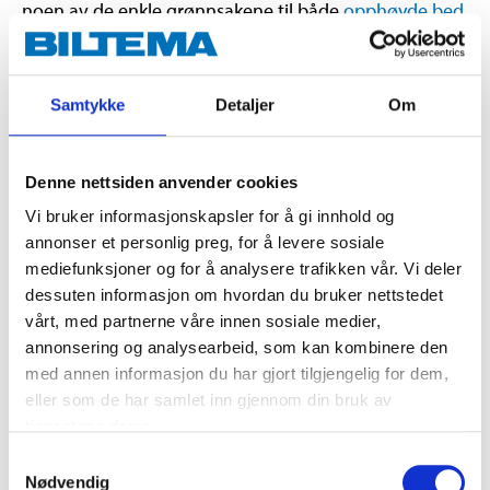
noen av de enkle grønnsakene til både
opphøyde bed
og
drivhus
. På den måten får du noen
suksessopplevelser, slik at du holder motivasjonen
oppe.
Samtykke
Detaljer
Om
Poteter: Enkel og trygg grønnsak
Denne nettsiden anvender cookies
Poteter er en viktig de av måltidene, og i Norge har vi
Vi bruker informasjonskapsler for å gi innhold og
dyrket dem siden 1600-tallet. Poteter er en av de
annonser et personlig preg, for å levere sosiale
enkleste grønnsakene å forspire og dyrke. Men du
mediefunksjoner og for å analysere trafikken vår. Vi deler
trenger plass.
dessuten informasjon om hvordan du bruker nettstedet
vårt, med partnerne våre innen sosiale medier,
Forspiring av poteter
annonsering og analysearbeid, som kan kombinere den
med annen informasjon du har gjort tilgjengelig for dem,
Forspiring av poteter fungerer på en annen måte enn
eller som de har samlet inn gjennom din bruk av
for andre grønnsaker, siden du ikke bruker frø, men i
tjenestene deres.
stedet bruker settepoteter. Kjøp en pose med
Samtykkevalg
settepoteter, og legg dem i en kasse eller balje med
Nødvendig