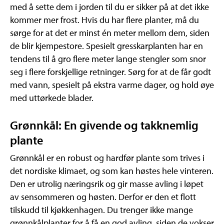
med å sette dem i jorden til du er sikker på at det ikke
kommer mer frost. Hvis du har flere planter, må du
sørge for at det er minst én meter mellom dem, siden
de blir kjempestore. Spesielt gresskarplanten har en
tendens til å gro flere meter lange stengler som snor
seg i flere forskjellige retninger. Sørg for at de får godt
med vann, spesielt på ekstra varme dager, og hold øye
med uttørkede blader.
Grønnkål: En givende og takknemlig
plante
Grønnkål er en robust og hardfør plante som trives i
det nordiske klimaet, og som kan høstes hele vinteren.
Den er utrolig næringsrik og gir masse avling i løpet
av sensommeren og høsten. Derfor er den et flott
tilskudd til kjøkkenhagen. Du trenger ikke mange
grønnkålplanter for å få en god avling, siden de vokser