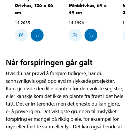
Drivhus, 126 x 86
Minidrivhus, 69 x
Min
cm
49 cm
36 
14-2035
14-1996
14-
Når forspiringen går galt
Hvis du har prøvd å forspire tidligere, har du
sannsynligvis også opplevd mislykkede prosjekter.
Kanskje døde den lille planten før den vokste seg stor,
eller kanskje kom det ikke en plante fra frøet i det hele
tatt. Det er irriterende, men det eneste du kan gjøre,
er å prøve igjen. Det viktigste grunnen til mislykket
forspiring er mangel på riktig pleie, for eksempel for
mye eller for lite vann eller lys. Det kan også hende at