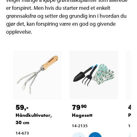
er forspiret. Men hvis du starter med et enkelt
grønnsaksfrø og setter deg grundig inn i hvordan du
gjør det, kan forspiring være en god og givende
opplevelse.
59
,-
79
42
90
Håndkultivator,
Hagesett
Pla
30 cm
14-2135
14-
14-673