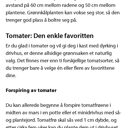
avstand på 60 cm mellom radene og 50 cm mellom
plantene. Grønnkålplanten kan vokse seg stor, så den
trenger god plass å boltre seg på.
Tomater: Den enkle favoritten
Er du glad i tomater og vil gi deg i kast med dyrking i
drivhus, er denne allsidige grønnsaken et naturlig
valg. Det finnes mer enn ti forskjellige tomatsorter, så
du trenger bare å velge én eller flere av favorittene
dine.
Forspiring av tomater
Du kan allerede begynne å forspire tomatfrøene i
midten av mars i en potte eller et minidrivhus med så-
og plantejord. Tomatfrø skal sås ved 1 cm dybde, og
etter cirka fem uker kan du plante dem ut i drivhuset.