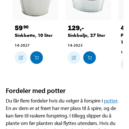
59
129
,-
42
90
Sinkbøtte, 10 liter
Sinkbalje, 27 liter
Pla
11,
14-2027
14-2023
14-
Fordeler med potter
Du får flere fordeler hvis du velger å forspire i
potter
.
En av dem er at frøet har mer plass til å spire, og de
kan føre til raskere forspiring. I tillegg slipper du å
plante om før planten skal flyttes utendørs. Hvis du