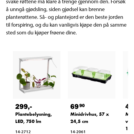
svake røttene må klare å trenge gjennom den. Forsøk
å unngå gjødsling, siden gjødsel kan brenne
planterøttene. Så- og plantejord er den beste jorden
til forspiring, og du kan vanligvis kjøpe den på samme
sted som du kjøper frøene dine.
299
,-
69
49
90
Plantebelysning,
Minidrivhus, 57 x
Min
LED, 750 lm
24,5 cm
vin
15,
14-2712
14-2061