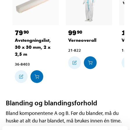
79
99
12
90
90
Avstengningslist,
Verneoverall
Ver
30 x 30 mm, 2 x
21-822
18-
2,5 m
36-8403
Blanding og blandingsforhold
Bland komponentene A og B. Før du blander, må du
huske at alt du har blandet, må brukes innen én time.