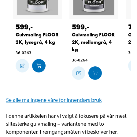
599
,-
599
,-
79
Gulvmaling FLOOR
Gulvmaling FLOOR
Gul
2K, lysegrå, 4 kg
2K, mellomgrå, 4
2K,
kg
36-0263
36-
36-0264
Se alle malingene våre for innendørs bruk
I denne artikkelen har vi valgt å fokusere på vår mest
slitesterke gulvmaling – variantene med to
komponenter. Fremgangsmåten vi beskriver her,