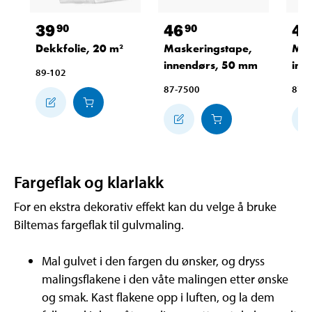
39
46
42
90
90
Dekkfolie, 20 m²
Maskeringstape,
Mas
innendørs, 50 mm
inn
89-102
87-7500
87-
Fargeflak og klarlakk
For en ekstra dekorativ effekt kan du velge å bruke
Biltemas fargeflak til gulvmaling.
Mal gulvet i den fargen du ønsker, og dryss
malingsflakene i den våte malingen etter ønske
og smak. Kast flakene opp i luften, og la dem