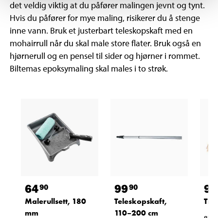
det veldig viktig at du påfører malingen jevnt og tynt.
Hvis du påfører for mye maling, risikerer du å stenge
inne vann. Bruk et justerbart teleskopskaft med en
mohairrull når du skal male store flater. Bruk også en
hjørnerull og en pensel til sider og hjørner i rommet.
Biltemas epoksymaling skal males i to strøk.
64
99
99
90
90
Malerullsett, 180
Teleskopskaft,
Tre
mm
110–200 cm
87-