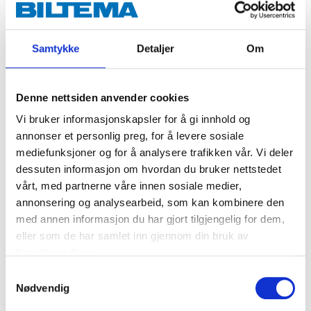
Hvis du blander opptil 1 kg:
Bland for hånd
med en rørepinne.
Mengde på over 1 kg:
Bland materialet med en
Samtykke
Detaljer
Om
maskinblander eller en drill på lavt turtall med
egnet visp. Da slipper du å bli sliten i armene.
Denne nettsiden anvender cookies
Husk også å bruke sprutbeskyttelse, slik at du
Vi bruker informasjonskapsler for å gi innhold og
ikke søler på klær og øyne.
annonser et personlig preg, for å levere sosiale
Bland malingen grundig, slik at du oppnår korrekt
mediefunksjoner og for å analysere trafikken vår. Vi deler
herding og funksjonalitet. Du finner mer informasjon
dessuten informasjon om hvordan du bruker nettstedet
vårt, med partnerne våre innen sosiale medier,
om blanding av malingen på emballasjen. Da er du
annonsering og analysearbeid, som kan kombinere den
helt trygg.
med annen informasjon du har gjort tilgjengelig for dem,
eller som de har samlet inn gjennom din bruk av
tjenestene deres.
Tes
Samtykkevalg
Nødvendig