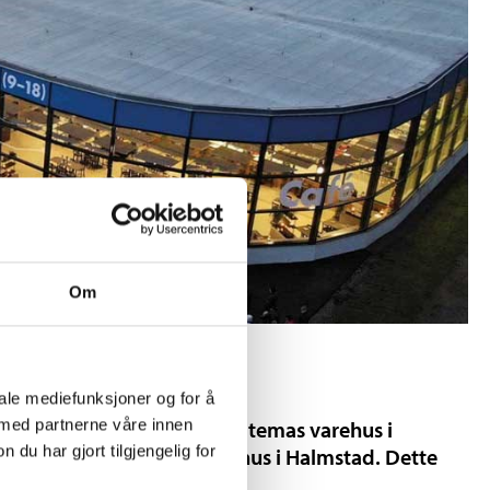
Om
iale mediefunksjoner og for å
 med partnerne våre innen
asjoner for etablering av Biltemas varehus i
u har gjort tilgjengelig for
0 m², inkludert egne varehus i Halmstad. Dette