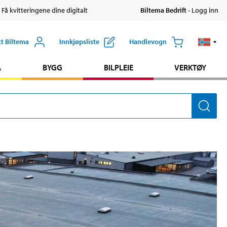
 Få kvitteringene dine digitalt
Biltema Bedrift
- Logg inn
tt Biltema
Innkjøpsliste
Handlevogn
A
BYGG
BILPLEIE
VERKTØY