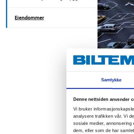
Eiendommer
Samtykke
Eien
Denne nettsiden anvender c
Vi bruker informasjonskapsler
analysere trafikken vår. Vi 
Biltema Rea
sosiale medier, annonsering 
Norden. Gje
dem, eller som de har samlet
gjør Biltem