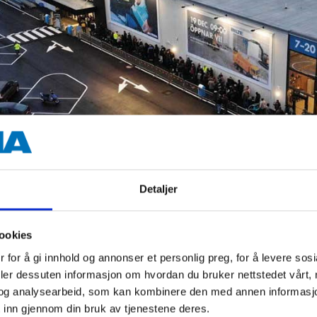
Detaljer
dommer
ookies
 for å gi innhold og annonser et personlig preg, for å levere sos
deler dessuten informasjon om hvordan du bruker nettstedet vårt,
l Estate jobber langsiktig med å finne strategiske lok
og analysearbeid, som kan kombinere den med annen informasjon d
nnom målrettede investeringer eier selskapet 800.00
 inn gjennom din bruk av tjenestene deres.
a Real Estate til en stor eiendomsaktør i Norden.