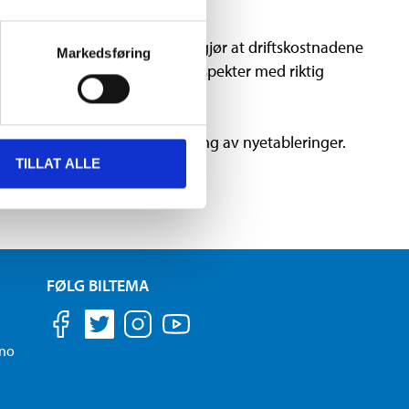
on med effektiv forvaltning gjør at driftskostnadene
Markedsføring
y sine kunder et bredt produktspekter med riktig
ate har fokus på ved planlegging av nyetableringer.
TILLAT ALLE
ng tid fremover.
FØLG BILTEMA
.no