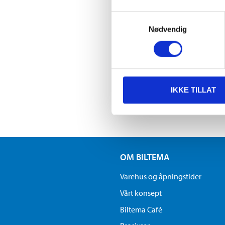
Samtykkevalg
Selskapets s
Nødvendig
holdes nede. 
kvalitet, til re
Bærekraft, bå
IKKE TILLAT
Eiendommene s
OM BILTEMA
Varehus og åpningstider
Vårt konsept
Biltema Café