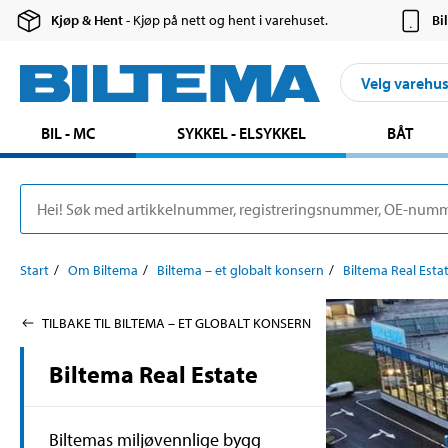
Kjøp & Hent
- Kjøp på nett og hent i varehuset.
Bi
Velg varehu
BIL - MC
SYKKEL - ELSYKKEL
BÅT
Start
Om Biltema
Biltema – et globalt konsern
Biltema Real Esta
TILBAKE TIL BILTEMA – ET GLOBALT KONSERN
Biltema Real Estate
Biltemas miljøvennlige bygg