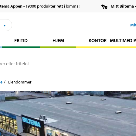
ltema Appen
- 19000 produkter rett i lomma!
Mitt Biltema
-
s
Mi
FRITID
HJEM
KONTOR - MULTIMEDI
te
Eiendommer