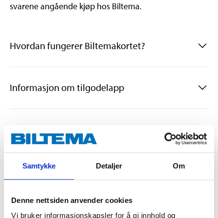
svarene angående kjøp hos Biltema.
Hvordan fungerer Biltemakortet?
Informasjon om tilgodelapp
Hvilke kort og valutaer kan man betal med?
Hva gjør jeg hvis jeg angrer på kjøpet mitt
Samtykke
Detaljer
Om
eller vil returnere varen?
Denne nettsiden anvender cookies
Hvilken garanti gir Biltema på varene?
Vi bruker informasjonskapsler for å gi innhold og