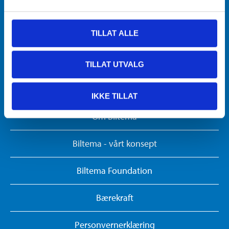
Brosjyrer
TILLAT ALLE
Kundesenter
Gavekort
TILLAT UTVALG
Biltemakortet
IKKE TILLAT
Om Biltema
Biltema - vårt konsept
Biltema Foundation
Bærekraft
Personvernerklæring