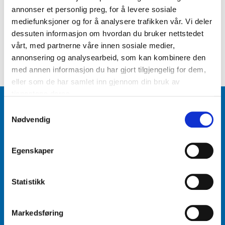
annonser et personlig preg, for å levere sosiale
mediefunksjoner og for å analysere trafikken vår. Vi deler
Hva bør jeg huske på når jeg skal kjøpe
dessuten informasjon om hvordan du bruker nettstedet
reservedeler?
vårt, med partnerne våre innen sosiale medier,
annonsering og analysearbeid, som kan kombinere den
med annen informasjon du har gjort tilgjengelig for dem,
eller som de har samlet inn gjennom din bruk av
tjenestene deres.
Varehus og åpningstider
Samtykkevalg
Nødvendig
Biltema Café
Egenskaper
Biltema Bedrift
Nyhetsbrev
Statistikk
Nytt og nyttig
Markedsføring