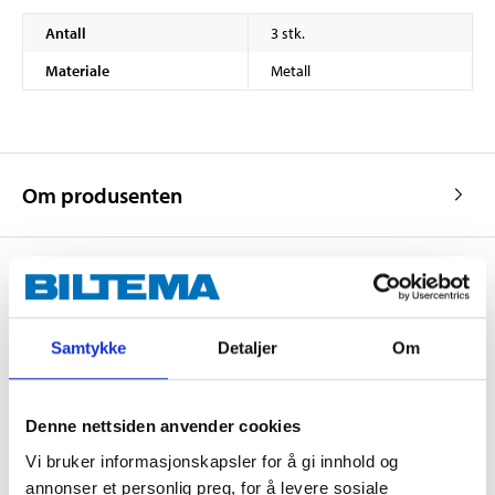
Antall
3 stk.
Materiale
Metall
Om produsenten
Kjøp & Hent
Samtykke
Detaljer
Om
Kjøp & Hent i ditt varehus.
LES MER
Denne nettsiden anvender cookies
Vi bruker informasjonskapsler for å gi innhold og
Andre kunder har også kjøpt
annonser et personlig preg, for å levere sosiale