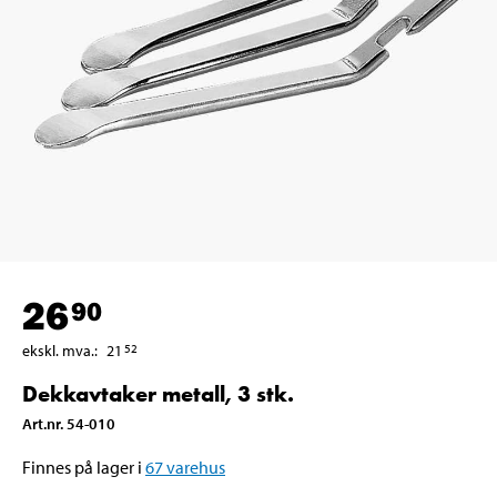
26
90
ekskl. mva.
:
21
52
Dekkavtaker metall, 3 stk.
Art.nr
.
54-010
Finnes på lager i
67
varehus