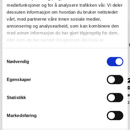
mediefunksjoner og for å analysere trafikken vår. Vi deler
dessuten informasjon om hvordan du bruker nettstedet
vårt, med partnerne våre innen sosiale medier,
annonsering og analysearbeid, som kan kombinere den
med annen informasjon du har gjort tilgjengelig for dem,
eller som de har samlet inn gjennom din bruk av
tjenestene deres.
Samtykkevalg
Nødvendig
24
49
90
90
Egenskaper
Reparasjonssett,
Sykkelslange 28",
D
sykkelslange
35/44-622/630 mm
s
Statistikk
27-0071
27-927
2
Markedsføring