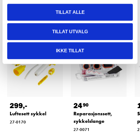
TILLAT ALLE
Relaterte produkter
TILLAT UTVALG
IKKE TILLAT
299
,-
24
90
Luftesett sykkel
Reparasjonssett,
S
sykkelslange
p
27-0170
27-0071
2