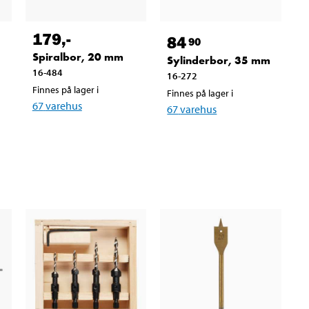
179
,-
84
90
Spiralbor, 20 mm
Sylinderbor, 35 mm
16-484
16-272
Finnes på lager i
Finnes på lager i
67
varehus
67
varehus