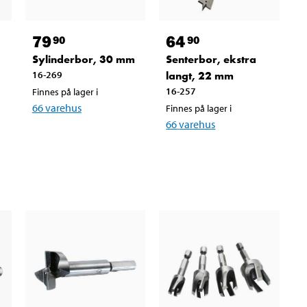
79
64
90
90
Sylinderbor, 30 mm
Senterbor, ekstra
16-269
langt, 22 mm
16-257
Finnes på lager i
66
varehus
Finnes på lager i
66
varehus