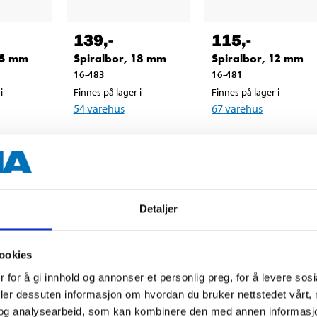
139
,-
115
,-
25 mm
Spiralbor, 18 mm
Spiralbor, 12 mm
16-483
16-481
i
Finnes på lager i
Finnes på lager i
54
varehus
67
varehus
Detaljer
ookies
 for å gi innhold og annonser et personlig preg, for å levere sos
deler dessuten informasjon om hvordan du bruker nettstedet vårt,
og analysearbeid, som kan kombinere den med annen informasjon d