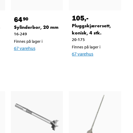
105
,-
64
90
Pluggskjærersett,
m
Sylinderbor, 20 mm
konisk, 4 stk.
16-249
20-175
Finnes på lager i
Finnes på lager i
67
varehus
67
varehus