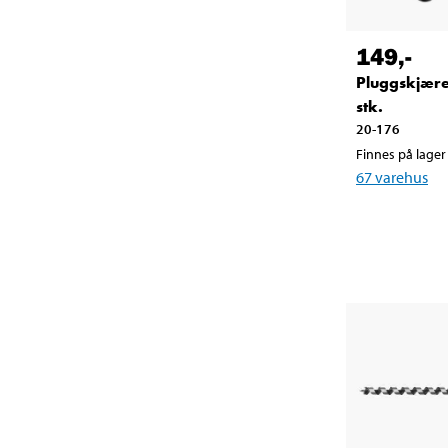
149
,-
Pluggskjære
stk.
20-176
Finnes på lager 
67
varehus