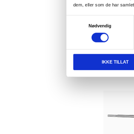
dem, eller som de har samlet
449
,-
Samtykkevalg
Spiralborse
Nødvendig
mm, 6 stk.
19-2026
Finnes på lager 
65
varehus
IKKE TILLAT