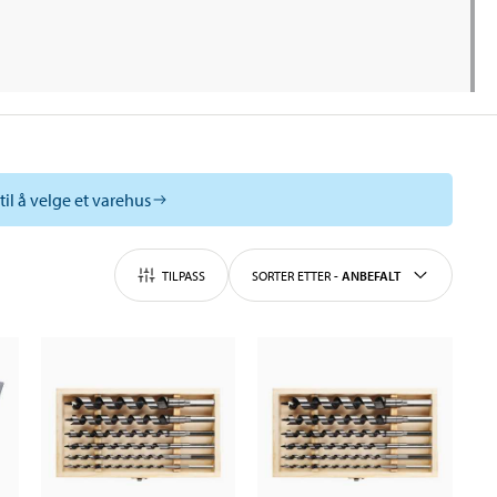
til å velge et varehus
TILPASS
SORTER ETTER
-
ANBEFALT