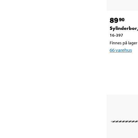
89
90
Sylinderbor
16-397
Finnes på lager 
66
varehus