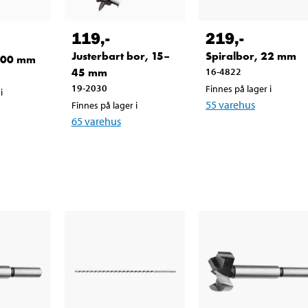
119
,-
219
,-
Justerbart bor, 15–
Spiralbor, 22 mm
 300 mm
45 mm
16-4822
19-2030
Finnes på lager i
i
55
varehus
Finnes på lager i
65
varehus