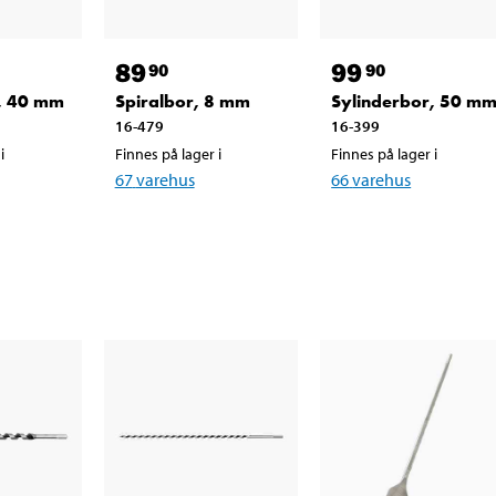
89
99
90
90
, 40 mm
Spiralbor, 8 mm
Sylinderbor, 50 m
16-479
16-399
i
Finnes på lager i
Finnes på lager i
67
varehus
66
varehus