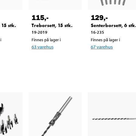
115
,-
129
,-
 15 stk.
Treborsett, 15 stk.
Senterborsett, 6 stk
19-2019
16-235
i
Finnes på lager i
Finnes på lager i
63
varehus
67
varehus