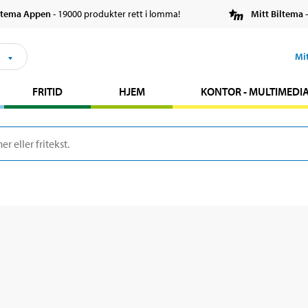
ltema Appen
- 19000 produkter rett i lomma!
Mitt Biltema
-
s
Mi
FRITID
HJEM
KONTOR - MULTIMEDI