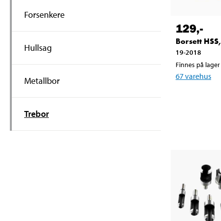
Forsenkere
129
,-
Borsett HSS,
Hullsag
19-2018
Finnes på lager 
67
varehus
Metallbor
Trebor