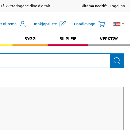
 Få kvitteringene dine digitalt
Biltema Bedrift
- Logg inn
tt Biltema
Innkjøpsliste
Handlevogn
A
BYGG
BILPLEIE
VERKTØY