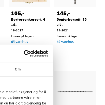
105
,-
145
,-
Borforsenkersett, 4
Senterborsett, 13
stk.
stk.
19-2027
19-2021
Finnes på lager i
Finnes på lager i
65
varehus
67
varehus
Om
iale mediefunksjoner og for å
 med partnerne våre innen
u har gjort tilgjengelig for