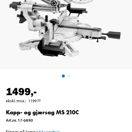
1499
,-
ekskl. mva.
:
1199
20
Kapp- og gjærsag MS 210C
Art.nr
.
17-6890
Finnes på lager i
64
varehus