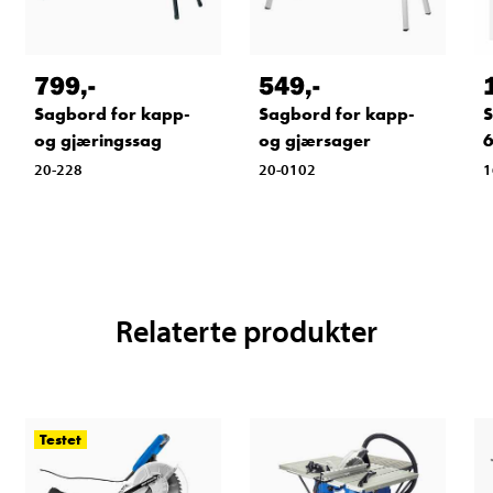
799
,-
549
,-
Sagbord for kapp-
Sagbord for kapp-
S
og gjæringssag
og gjærsager
20-228
20-0102
1
Relaterte produkter
Testet