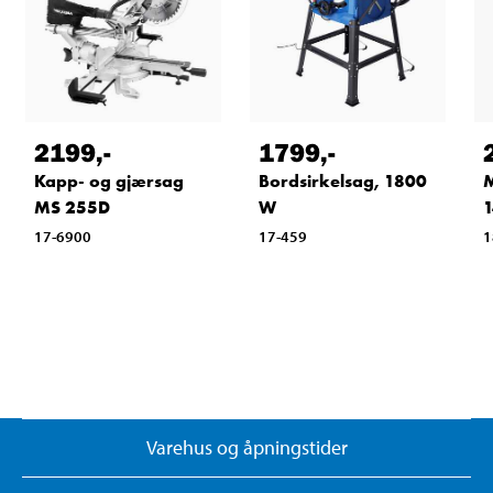
2199
,-
1799
,-
Kapp- og gjærsag
Bordsirkelsag, 1800
M
MS 255D
W
1
17-6900
17-459
1
Varehus og åpningstider