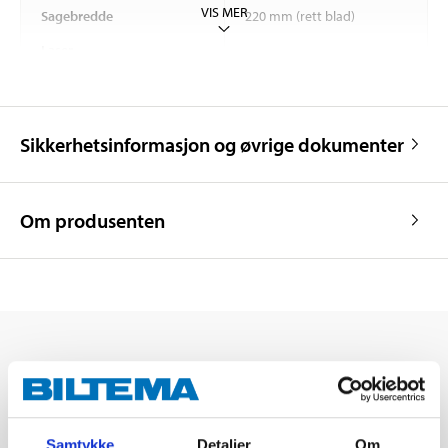
VIS MER
Sagebredde
220 mm (rett blad)
Laser
Klasse
2
Effekt
<1 mW
Sikkerhetsinformasjon og øvrige dokumenter
Bølgelengde
650 Nm
Om produsenten
Samtykke
Detaljer
Om