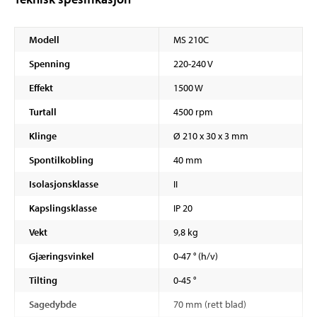
Modell
MS 210C
Spenning
220-240 V
Effekt
1500 W
Turtall
4500 rpm
Klinge
Ø 210 x 30 x 3 mm
Spontilkobling
40 mm
Isolasjonsklasse
II
Kapslingsklasse
IP 20
Vekt
9,8 kg
Gjæringsvinkel
0-47 ° (h/v)
Tilting
0-45 °
Sagedybde
70 mm (rett blad)