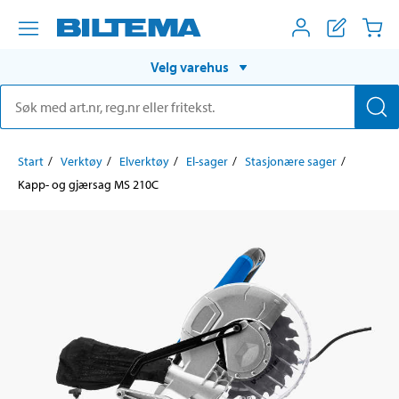
Velg varehus
Start
Verktøy
Elverktøy
El-sager
Stasjonære sager
Kapp- og gjærsag MS 210C