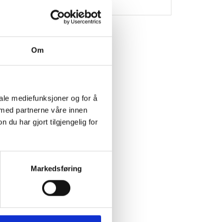
Om
iale mediefunksjoner og for å
 med partnerne våre innen
et
u har gjort tilgjengelig for
NG
Markedsføring