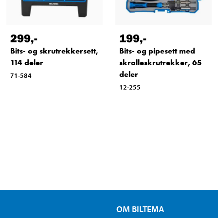
299
,-
199
,-
Bits- og skrutrekkersett,
Bits- og pipesett med
114 deler
skralleskrutrekker, 65
deler
71-584
12-255
OM BILTEMA