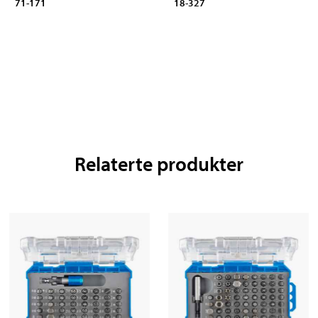
71-171
18-327
Relaterte produkter