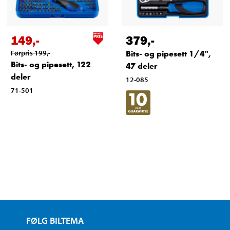
149
,-
379
,-
Førpris
199
,-
Bits- og pipesett 1/4",
Bits- og pipesett, 122
47 deler
deler
12-085
71-501
FØLG BILTEMA