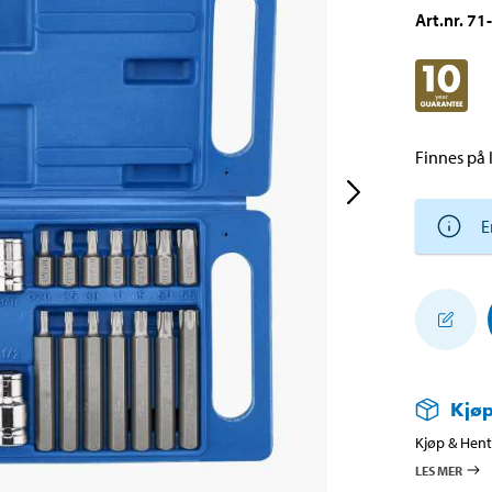
Art.nr
.
71
Finnes på l
E
Kjøp
Kjøp & Hent 
LES MER