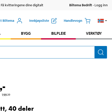
 Få kvitteringene dine digitalt
Biltema Bedrift
- Logg inn
tt Biltema
Innkjøpsliste
Handlevogn
A
BYGG
BILPLEIE
VERKTØY
,-
199
20
tt, 40 deler