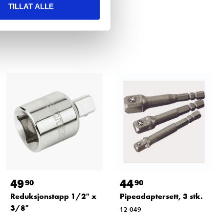
TILLAT ALLE
49
44
90
90
Reduksjonstapp 1/2" x
Pipeadaptersett, 3 stk.
3/8"
12-049