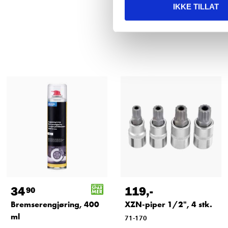
IKKE TILLAT
34
119
,-
90
Bremserengjøring, 400
XZN-piper 1/2", 4 stk.
ml
71-170