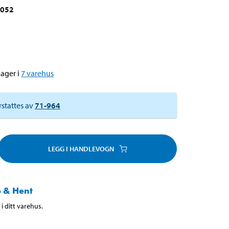
-052
ager i
7
varehus
rstattes av
71-964
LEGG I HANDLEVOGN
 & Hent
i ditt varehus.