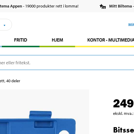
ltema Appen
- 19000 produkter rett i lomma!
Mitt Biltema
-
s
Mi
FRITID
HJEM
KONTOR - MULTIMEDI
ett, 40 deler
249
ekskl. mva.
:
Bitsse