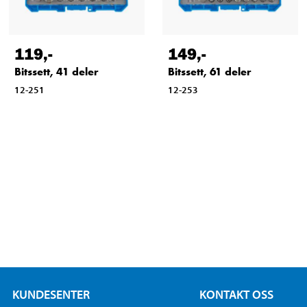
119
,-
149
,-
Bitssett, 41 deler
Bitssett, 61 deler
12-251
12-253
KUNDESENTER
KONTAKT OSS