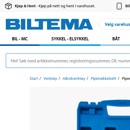
Kjøp & Hent
- Kjøp på nett og hent i varehuset.
Bi
Velg varehu
BIL - MC
SYKKEL - ELSYKKEL
BÅT
Start
Verktøy
Håndverktøy
Pipenøkkelsett
Pipe