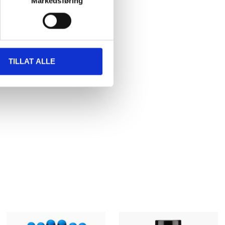
Markedsføring
et
TILLAT ALLE
NG