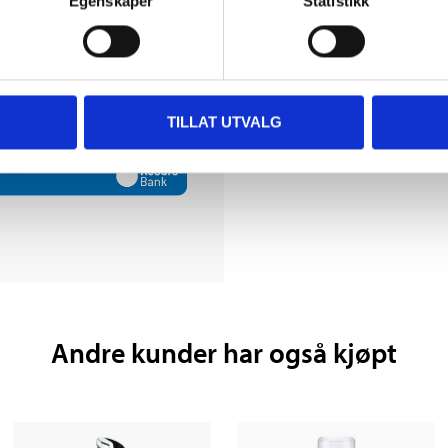
Egenskaper
Statistikk
Biltemakort
TILLAT UTVALG
DEL OPP DIN BETALI
Andre kunder har også kjøpt