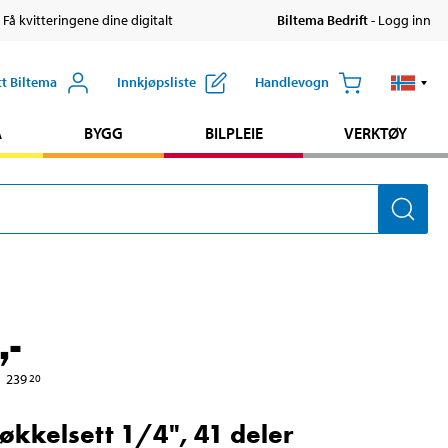
 Få kvitteringene dine digitalt
Biltema Bedrift
- Logg inn
tt Biltema
Innkjøpsliste
Handlevogn
A
BYGG
BILPLEIE
VERKTØY
,-
239
20
økkelsett 1/4", 41 deler