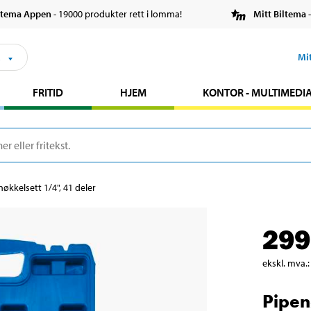
ltema Appen
- 19000 produkter rett i lomma!
Mitt Biltema
-
s
Mi
FRITID
HJEM
KONTOR - MULTIMEDI
nøkkelsett 1/4", 41 deler
299
ekskl. mva.
:
Pipen