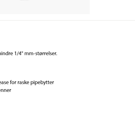
mindre 1/4" mm-størrelser.
ase for raske pipebytter
enner