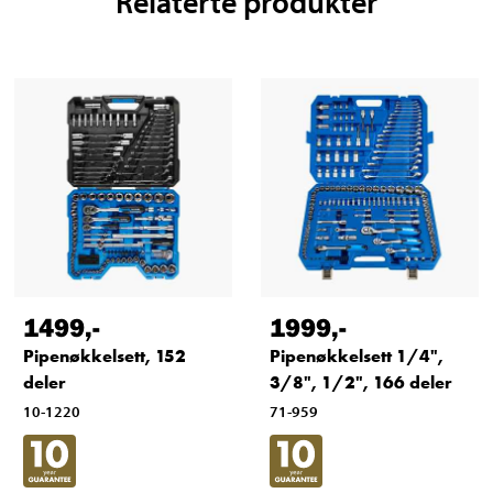
Relaterte produkter
1499
,-
1999
,-
Pipenøkkelsett, 152
Pipenøkkelsett 1/4",
deler
3/8", 1/2", 166 deler
10-1220
71-959