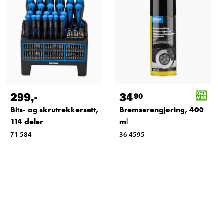
299
,-
34
90
Bits- og skrutrekkersett,
Bremserengjøring, 400
114 deler
ml
71-584
36-4595