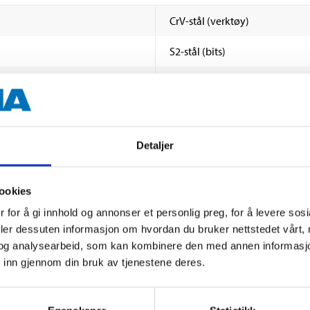
CrV-stål (verktøy)
S2-stål (bits)
40Cr-stål (skralle)
2 kg
Detaljer
ookies
 for å gi innhold og annonser et personlig preg, for å levere sos
deler dessuten informasjon om hvordan du bruker nettstedet vårt,
og analysearbeid, som kan kombinere den med annen informasjon d
 inn gjennom din bruk av tjenestene deres.