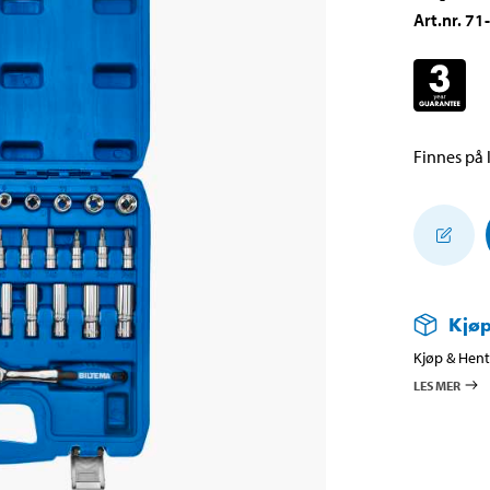
Art.nr
.
71
Finnes på l
Kjøp
Kjøp & Hent 
LES MER