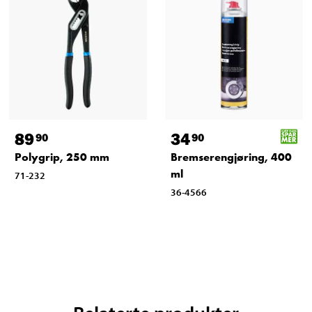
89
34
90
90
Polygrip, 250 mm
Bremserengjøring, 400
ml
71-232
36-4566