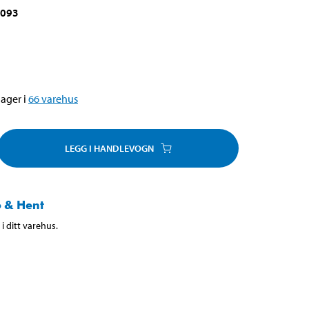
-093
ager i
66
varehus
LEGG I HANDLEVOGN
 & Hent
i ditt varehus.