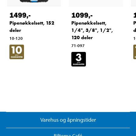
1499
,-
1099
,-
Pipenøkkelsett, 152
Pipenøkkelsett,
P
deler
1/4", 3/8", 1/2",
d
120 deler
10-120
1
71-097
Varehus og åpningstider
Biltema Café