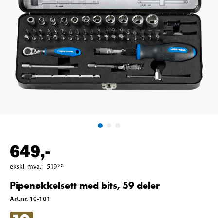
649
,-
ekskl. mva.
:
519
20
Pipenøkkelsett med bits, 59 deler
Art.nr
.
10-101