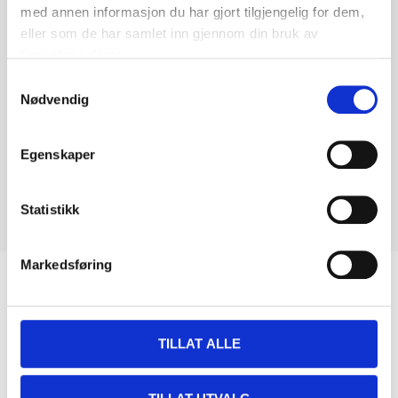
med annen informasjon du har gjort tilgjengelig for dem,
eller som de har samlet inn gjennom din bruk av
tjenestene deres.
Samtykkevalg
Nødvendig
Egenskaper
Statistikk
Markedsføring
Biltemakortet
DEL OPP DIN BETALING
TILLAT ALLE