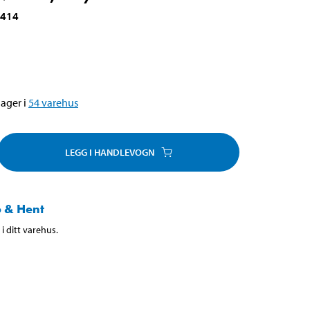
-414
ager i
54
varehus
LEGG I HANDLEVOGN
 & Hent
i ditt varehus.