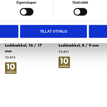
Egenskaper
Statistikk
TILLAT UTVALG
79
49
90
90
Leddnøkkel, 16 / 17
Leddnøkkel, 8 / 9 mm
mm
72-411
72-415