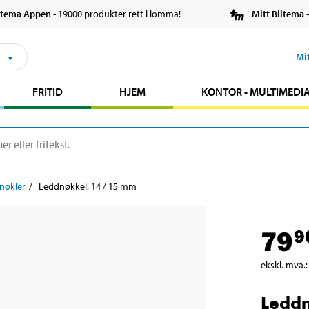
ltema Appen
- 19000 produkter rett i lomma!
Mitt Biltema
-
s
Mi
FRITID
HJEM
KONTOR - MULTIMEDI
nøkler
Leddnøkkel, 14 / 15 mm
79
9
ekskl. mva.
:
Leddn