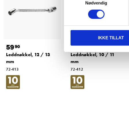
Nødvendig
IKKE TILLAT
59
59
90
90
Leddnøkkel, 12 / 13
Leddnøkkel, 10 / 11
mm
mm
72-413
72-412