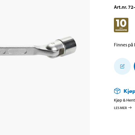
Art.nr
.
72
Finnes på l
Kjøp
Kjøp & Hent 
LES MER