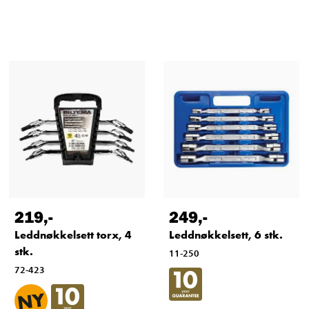
219
,-
249
,-
Leddnøkkelsett torx, 4
Leddnøkkelsett, 6 stk.
stk.
11-250
72-423