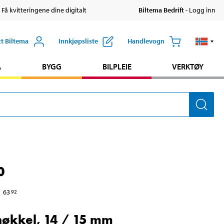
 Få kvitteringene dine digitalt
Biltema Bedrift
- Logg inn
tt Biltema
Innkjøpsliste
Handlevogn
A
BYGG
BILPLEIE
VERKTØY
0
63
92
økkel, 14 / 15 mm