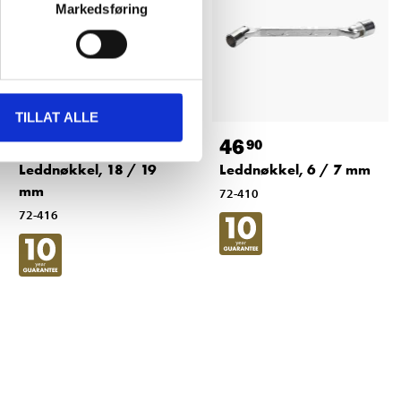
Markedsføring
TILLAT ALLE
99
46
90
90
Leddnøkkel, 18 / 19
Leddnøkkel, 6 / 7 mm
mm
72-410
72-416