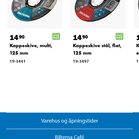
14
14
90
90
Kappeskive, multi,
Kappeskive stål, flat,
K
125 mm
125 mm
e
19-3441
19-3497
1
Varehus og åpningstider
Biltema Café