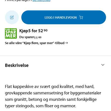
LEGG I HANDLEVOGN
Kjøp
5 for 52
90
Du sparer
11
60
Se alle våre “Kjøp flere, spar mer”-tilbud
Beskrivelse
Flat kappeskive av svært god kvalitet, med hard,
grovkappende sammensetning for byggematerialer
som granitt, betong og murstein samt forskjellige
typer steingods, som fliser og marmor.