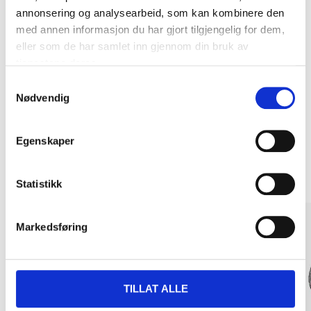
annonsering og analysearbeid, som kan kombinere den
med annen informasjon du har gjort tilgjengelig for dem,
Kjøp & Hent
eller som de har samlet inn gjennom din bruk av
tjenestene deres.
Kjøp & Hent i ditt varehus.
Samtykkevalg
LES MER
Nødvendig
Egenskaper
Andre kunder har også kjøpt
Statistikk
Markedsføring
TILLAT ALLE