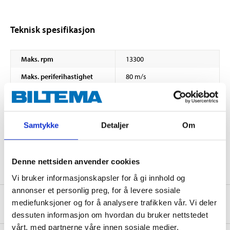
Teknisk spesifikasjon
Maks. rpm
13300
Maks. periferihastighet
80 m/s
Mål
Diameter
115 mm
Samtykke
Detaljer
Om
Tykkelse
3 mm
Navhull
22,23 mm
Denne nettsiden anvender cookies
Vi bruker informasjonskapsler for å gi innhold og
annonser et personlig preg, for å levere sosiale
Om produsenten
mediefunksjoner og for å analysere trafikken vår. Vi deler
dessuten informasjon om hvordan du bruker nettstedet
vårt, med partnerne våre innen sosiale medier,