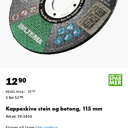
12
90
ekskl. mva.
:
10
32
5 for 52
90
Kappeskive stein og betong, 115 mm
Art.nr
.
19-3450
Finnes på lager i
66
varehus