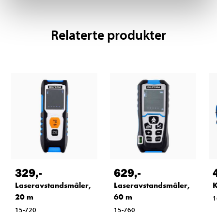
Relaterte produkter
329
,-
629
,-
Laseravstandsmåler,
Laseravstandsmåler,
K
20 m
60 m
1
15-720
15-760