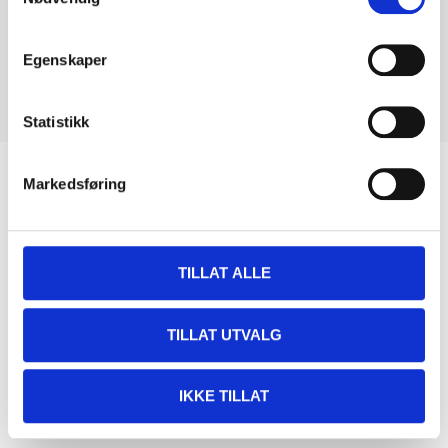
Egenskaper
Statistikk
Biltemakortet
Markedsføring
DEL OPP DIN BETALING
TILLAT ALLE
TILLAT UTVALG
Kjøp & Hent
IKKE TILLAT
Kjøp & Hent i ditt varehus.
LES MER