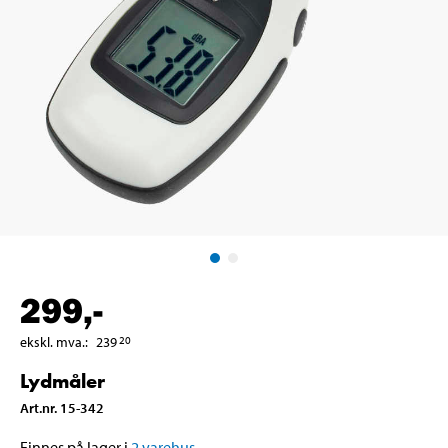
299
,-
ekskl. mva.
:
239
20
Lydmåler
Art.nr
.
15-342
Finnes på lager i
2
varehus