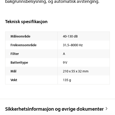
bakgrunnsbelsysning, og automatisk avstenging.
Teknisk spesifikasjon
Måleområde
40-130 dB
Frekvensområde
31,5–8000 Hz
Filter
A
Batteritype
9 V
Mål
210 x 55 x 32 mm
Vekt
135 g
Sikkerhetsinformasjon og øvrige dokumenter