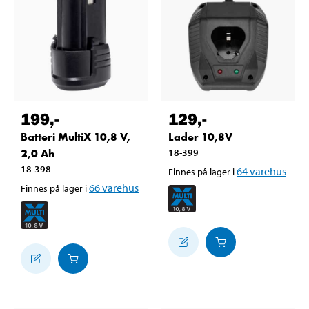
199
,-
129
,-
Batteri MultiX 10,8 V,
Lader 10,8V
2,0 Ah
18-399
18-398
64
varehus
Finnes på lager i
66
varehus
Finnes på lager i