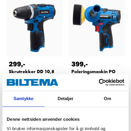
299
,-
399
,-
Skrutrekker DD 10,8
Poleringsmaskin PO
18-393
10,8
18-394
65
varehus
Finnes på lager i
64
varehus
Finnes på lager i
Samtykke
Detaljer
Om
Denne nettsiden anvender cookies
Vi bruker informasjonskapsler for å gi innhold og