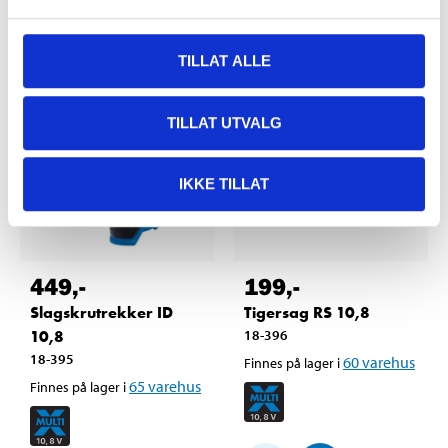
TILLAT ALLE
TILLAT UTVALG
IKKE TILLAT
449
,-
199
,-
Slagskrutrekker ID
Tigersag RS 10,8
10,8
18-396
18-395
60
varehus
Finnes på lager i
65
varehus
Finnes på lager i