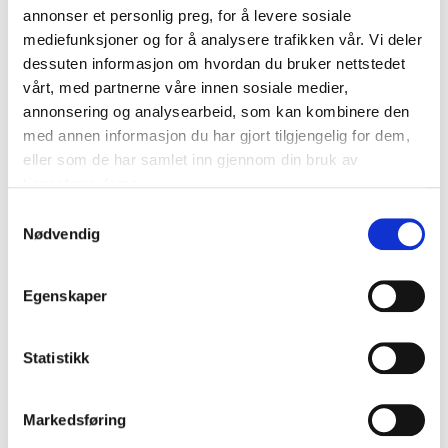
annonser et personlig preg, for å levere sosiale
mediefunksjoner og for å analysere trafikken vår. Vi deler
dessuten informasjon om hvordan du bruker nettstedet
vårt, med partnerne våre innen sosiale medier,
annonsering og analysearbeid, som kan kombinere den
med annen informasjon du har gjort tilgjengelig for dem,
eller som de har samlet inn gjennom din bruk av
tjenestene deres.
Samtykkevalg
Nødvendig
249
,-
199
,-
Slipemaskin PS 10,8
Multisliper MG 10,8
Egenskaper
18-392
18-397
64
varehus
65
varehus
Finnes på lager i
Finnes på lager i
Statistikk
Markedsføring