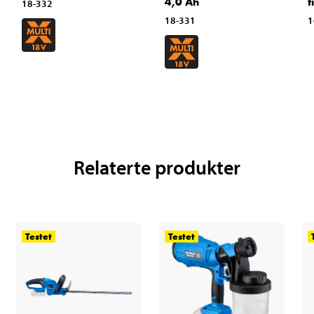
4,0 Ah
t
18-332
18-331
1
Relaterte produkter
Testet
Testet