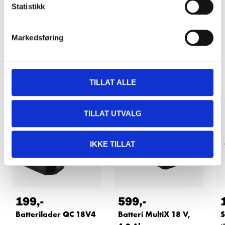
Kjøp & Hent i ditt varehus.
Statistikk
LES MER
Markedsføring
Andre kunder har også kjøpt
TILLAT ALLE
TILLAT UTVALG
IKKE TILLAT
199
,-
599
,-
Batterilader QC 18V4
Batteri MultiX 18 V,
S