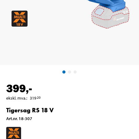
399
,-
ekskl. mva.
:
319
20
Tigersag RS 18 V
Art.nr
.
18-307