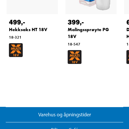
499
,-
399
,-
Hekksaks HT 18V
Malingssprøyte PG
D
18V
18-321
18-547
1
Varehus og åpningstider