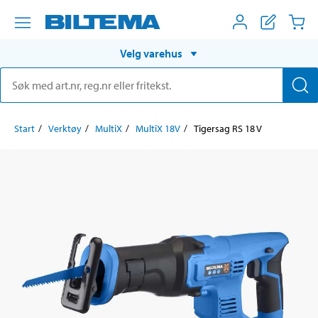
Velg varehus
Start
Verktøy
MultiX
MultiX 18V
Tigersag RS 18 V