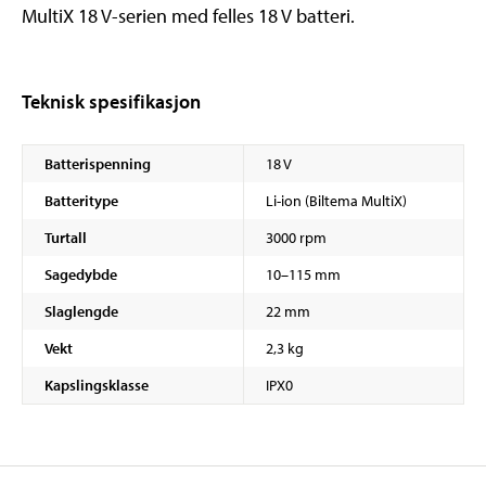
MultiX 18 V-serien med felles 18 V batteri.
Teknisk spesifikasjon
Batterispenning
18 V
Batteritype
Li-ion (Biltema MultiX)
Turtall
3000 rpm
Sagedybde
10–115 mm
Slaglengde
22 mm
Vekt
2,3 kg
Kapslingsklasse
IPX0