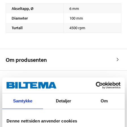
Akseltapp, Ø
6 mm
Diameter
100 mm
Turtall
4500 rpm
Om produsenten
Kjøp & Hent
Samtykke
Detaljer
Om
Kjøp & Hent i ditt varehus.
LES MER
Denne nettsiden anvender cookies