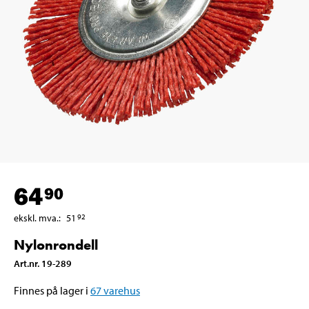
64
90
ekskl. mva.
:
51
92
Nylonrondell
Art.nr
.
19-289
Finnes på lager i
67
varehus