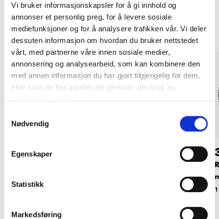
Vi bruker informasjonskapsler for å gi innhold og
Andre kunder har også kjøpt
annonser et personlig preg, for å levere sosiale
mediefunksjoner og for å analysere trafikken vår. Vi deler
dessuten informasjon om hvordan du bruker nettstedet
vårt, med partnerne våre innen sosiale medier,
annonsering og analysearbeid, som kan kombinere den
med annen informasjon du har gjort tilgjengelig for dem,
eller som de har samlet inn gjennom din bruk av
tjenestene deres.
Samtykkevalg
Nødvendig
49
99
90
90
Egenskaper
Rund børste, Ø 100
Grovrengjører, 100
R
mm
mm
Statistikk
19-213
19-334
1
Markedsføring