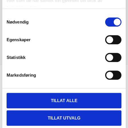
eller som de har samlet inn gjennom din bruk av
tjenestene deres.
Samtykkevalg
Nødvendig
Egenskaper
Statistikk
Biltemakortet
Markedsføring
DEL OPP DIN BETALING
TILLAT ALLE
TILLAT UTVALG