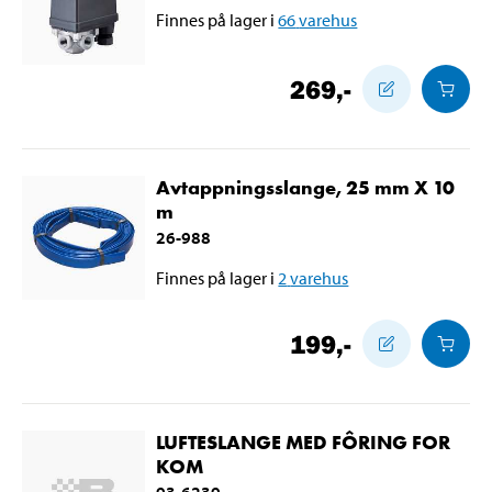
Finnes på lager i
66
varehus
269
,-
Avtappningsslange, 25 mm X 10
m
26-988
Finnes på lager i
2
varehus
199
,-
LUFTESLANGE MED FÔRING FOR
KOM