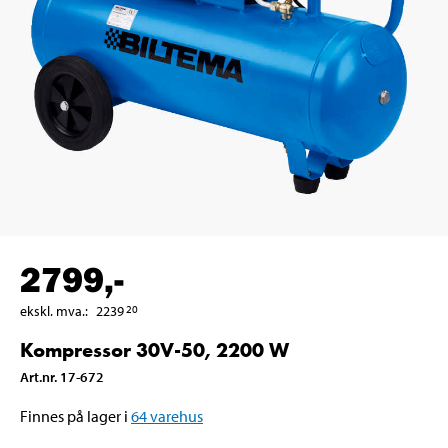
2799
,-
ekskl. mva.
:
2239
20
Kompressor 30V-50, 2200 W
Art.nr
.
17-672
Finnes på lager i
64
varehus