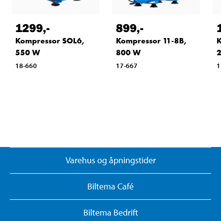
1299
,-
899
,-
Kompressor SOL6,
Kompressor 11-8B,
K
550 W
800 W
18-660
17-667
1
Varehus og åpningstider
Biltema Café
Biltema Bedrift