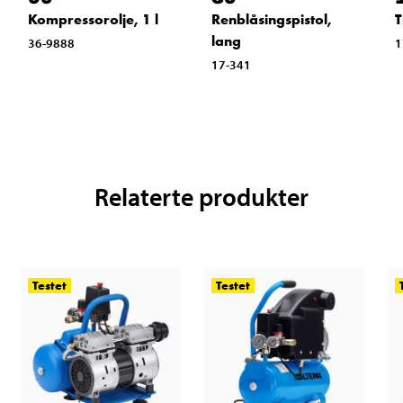
Kompressorolje, 1 l
Renblåsingspistol,
T
lang
36-9888
1
17-341
Relaterte produkter
Testet
Testet