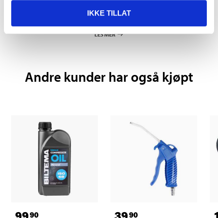
Kjøp & Hent
IKKE TILLAT
Kjøp & Hent i ditt varehus.
LES MER
Andre kunder har også kjøpt
99
39
90
90