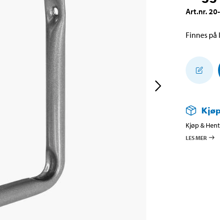
Art.nr
.
20
Finnes på l
Kjøp
Kjøp & Hent 
LES MER