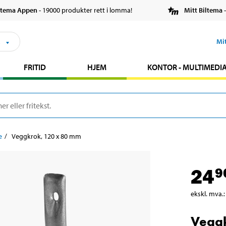
ltema Appen
- 19000 produkter rett i lomma!
Mitt Biltema
-
s
Mi
FRITID
HJEM
KONTOR - MULTIMEDI
e
Veggkrok, 120 x 80 mm
24
9
ekskl. mva.
:
Veggk