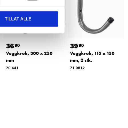
TILLAT ALLE
36
39
90
90
Veggkrok, 300 x 250
Veggkrok, 115 x 150
mm
mm, 2 stk.
20-441
71-0812