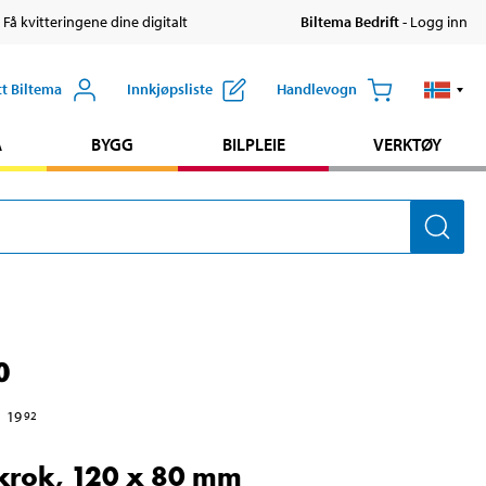
 Få kvitteringene dine digitalt
Biltema Bedrift
- Logg inn
tt Biltema
Innkjøpsliste
Handlevogn
A
BYGG
BILPLEIE
VERKTØY
0
19
92
rok, 120 x 80 mm