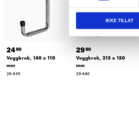
IKKE TILLAT
24
29
90
90
Veggkrok, 140 x 110
Veggkrok, 213 x 150
mm
mm
20-439
20-440