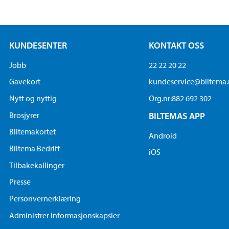
KUNDESENTER
KONTAKT OSS
Jobb
22 22 20 22
Gavekort
kundeservice@biltema
Nytt og nyttig
Org.nr:882 692 302
Brosjyrer
BILTEMAS APP
Biltemakortet
Android
Biltema Bedrift
iOS
Tilbakekallinger
Presse
Personvernerklæring
Administrer informasjonskapsler