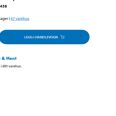
-438
ager i
67
varehus
LEGG I HANDLEVOGN
 & Hent
i ditt varehus.