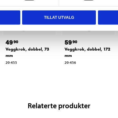
TILLAT UTVALG
49
59
90
90
Veggkrok, dobbel, 73
Veggkrok, dobbel, 172
mm
mm
20-455
20-456
Relaterte produkter