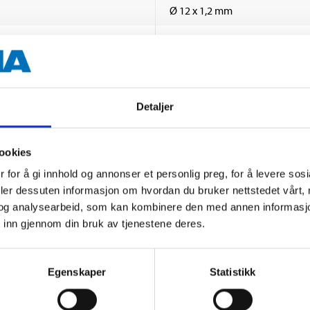
Ø 12 x 1,2 mm
120 mm
80 mm
Detaljer
ookies
 for å gi innhold og annonser et personlig preg, for å levere sos
deler dessuten informasjon om hvordan du bruker nettstedet vårt,
og analysearbeid, som kan kombinere den med annen informasjon d
Andre kunder har også kjøpt
 inn gjennom din bruk av tjenestene deres.
Egenskaper
Statistikk