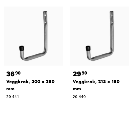
36
29
90
90
Veggkrok, 300 x 250
Veggkrok, 213 x 150
mm
mm
20-441
20-440