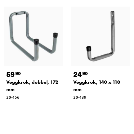
59
24
90
90
Veggkrok, dobbel, 172
Veggkrok, 140 x 110
mm
mm
20-456
20-439