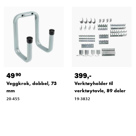
49
399
,-
90
Veggkrok, dobbel, 73
Verktøyholder til
mm
verktøytavle, 89 deler
20-455
19-3832