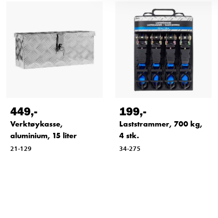
449
,-
199
,-
Verktøykasse,
Laststrammer, 700 kg,
aluminium, 15 liter
4 stk.
21-129
34-275