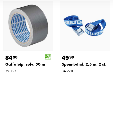
84
49
90
90
Gaffateip, sølv, 50 m
Spennbånd, 2,5 m, 2 st.
29-253
34-270