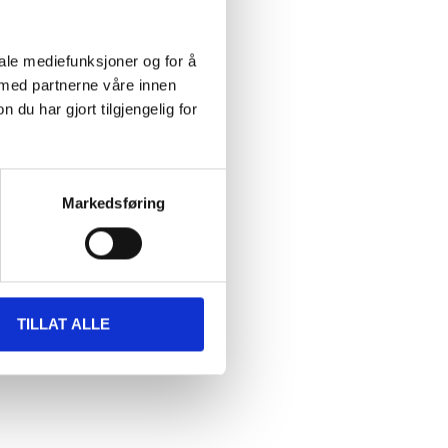
iale mediefunksjoner og for å
 med partnerne våre innen
et
u har gjort tilgjengelig for
NG
Markedsføring
TILLAT ALLE