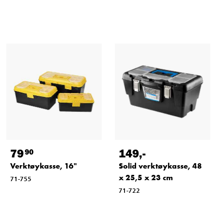
79
149
,-
90
Verktøykasse, 16"
Solid verktøykasse, 48
x 25,5 x 23 cm
71-755
71-722