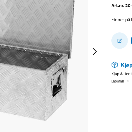
Art.nr
.
20
Finnes på l
Kjøp
Kjøp & Hent 
LES MER