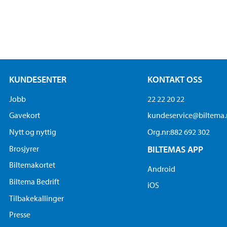
KUNDESENTER
KONTAKT OSS
Jobb
22 22 20 22
Gavekort
kundeservice@biltema
Nytt og nyttig
Org.nr:882 692 302
Brosjyrer
BILTEMAS APP
Biltemakortet
Android
Biltema Bedrift
iOS
Tilbakekallinger
Presse