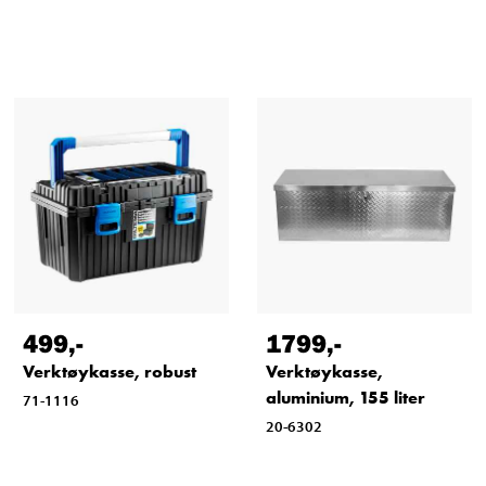
499
,-
1799
,-
Verktøykasse, robust
Verktøykasse,
aluminium, 155 liter
71-1116
20-6302