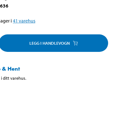
-636
ager i
41
varehus
LEGG I HANDLEVOGN
 & Hent
i ditt varehus.