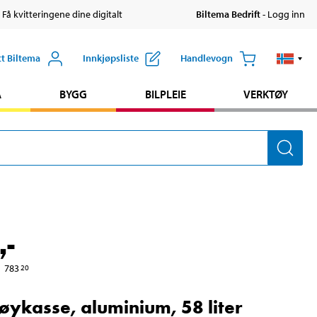
 Få kvitteringene dine digitalt
Biltema Bedrift
- Logg inn
tt Biltema
Innkjøpsliste
Handlevogn
A
BYGG
BILPLEIE
VERKTØY
,-
783
20
øykasse, aluminium, 58 liter