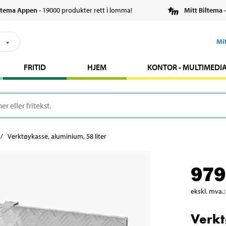
ltema Appen
- 19000 produkter rett i lomma!
Mitt Biltema
-
s
Mi
FRITID
HJEM
KONTOR - MULTIMEDI
Verktøykasse, aluminium, 58 liter
979
ekskl. mva.
:
Verkt