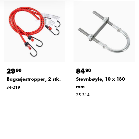
29
84
90
90
Bagasjestropper, 2 stk.
Stevnbøyle, 10 x 130
mm
34-219
25-314