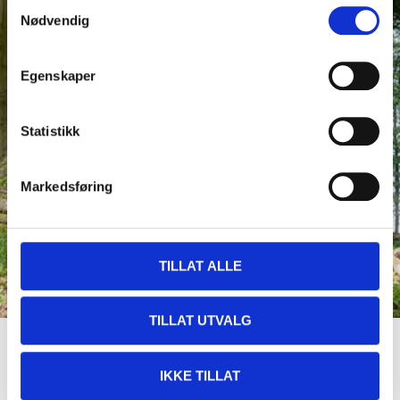
Samtykkevalg
Nødvendig
Egenskaper
Statistikk
Markedsføring
TILLAT ALLE
TILLAT UTVALG
Utflukt i skogen
IKKE TILLAT
Oppdag alt som skogen har å tilby.