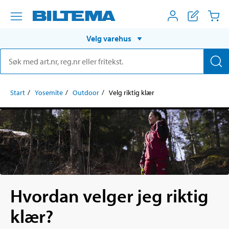
Velg varehus
Start
Yosemite
Outdoor
Velg riktig klær
Hvordan velger jeg riktig
klær?