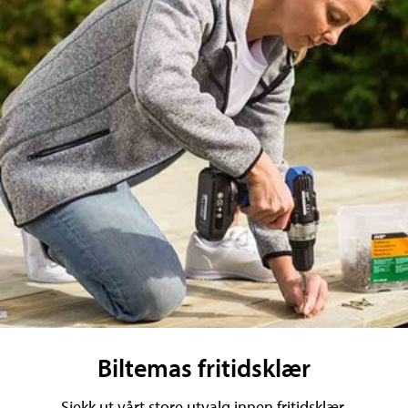
Biltemas fritidsklær
Sjekk ut vårt store utvalg innen fritidsklær.