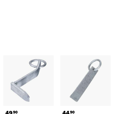
49
44
90
90