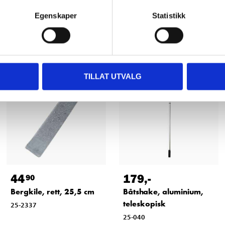
Egenskaper
Statistikk
Andre kunder har også kjøpt
TILLAT UTVALG
44
179
,-
90
Bergkile, rett, 25,5 cm
Båtshake, aluminium,
teleskopisk
25-2337
25-040