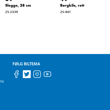
Slegge, 28 cm
Bergkile, rett
25-2339
25-441
FØLG BILTEMA
.no