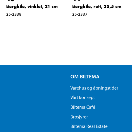
Bergkile, vinklet, 21 cm
Bergkile, rett, 25,5 cm
25-2338
25-2337
OM BILTEMA
Varehus og åpningstider
Vårt konsept
Biltema Café
Brosjyrer
Biltema Real Estate