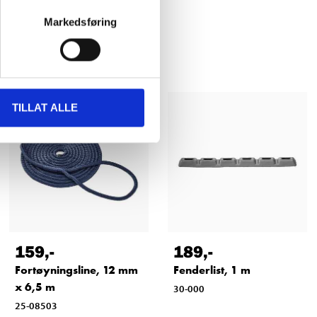
Markedsføring
TILLAT ALLE
159
,-
189
,-
Fortøyningsline, 12 mm
Fenderlist, 1 m
x 6,5 m
30-000
25-08503