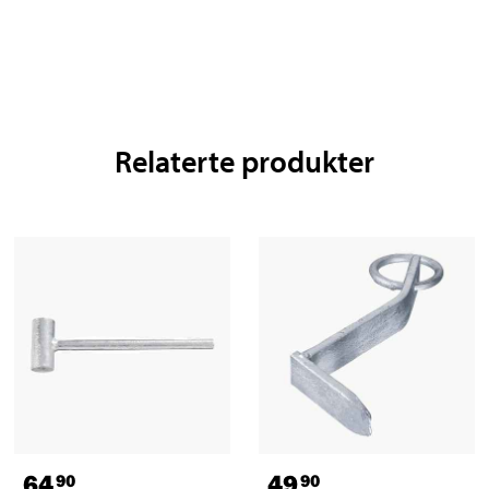
Relaterte produkter
64
49
90
90