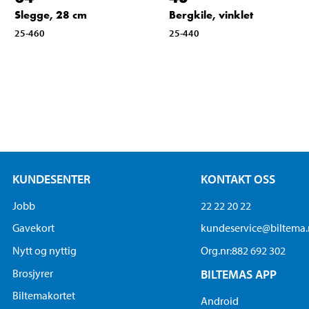
Slegge, 28 cm
Bergkile, vinklet
25-460
25-440
KUNDESENTER
KONTAKT OSS
Jobb
22 22 20 22
Gavekort
kundeservice@biltema
Nytt og nyttig
Org.nr:882 692 302
Brosjyrer
BILTEMAS APP
Biltemakortet
Android