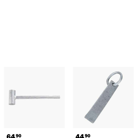
64
44
90
90