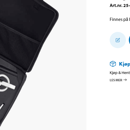
Art.nr
.
25
Finnes på l
Kjøp
Kjøp & Hent 
LES MER