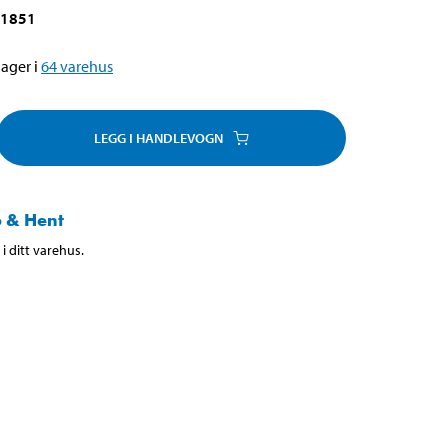
-1851
ager i
64
varehus
LEGG I HANDLEVOGN
 & Hent
i ditt varehus.