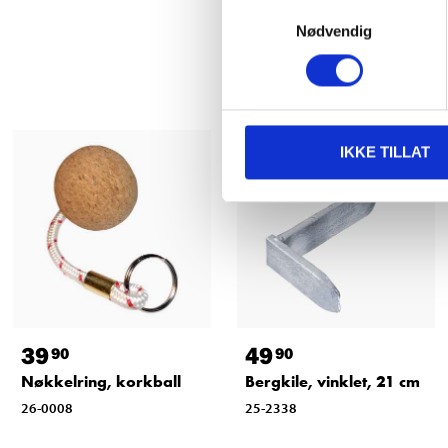
Samtykkevalg
Nødvendig
IKKE TILLAT
39
49
90
90
Nøkkelring, korkball
Bergkile, vinklet, 21 cm
26-0008
25-2338