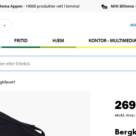
ltema Appen
- 19000 produkter rett i lomma!
Mitt Biltema
-
s
Mi
FRITID
HJEM
KONTOR - MULTIMEDI
gkilesett
269
ekskl. mva.
:
Bergk