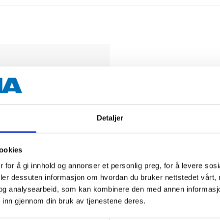
Biltemakort
Detaljer
DEL OPP DIN BETALI
ookies
 for å gi innhold og annonser et personlig preg, for å levere sos
deler dessuten informasjon om hvordan du bruker nettstedet vårt,
og analysearbeid, som kan kombinere den med annen informasjon d
 inn gjennom din bruk av tjenestene deres.