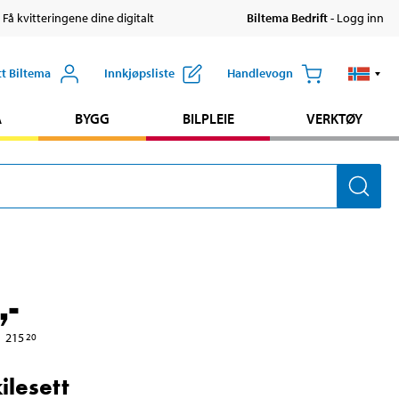
 Få kvitteringene dine digitalt
Biltema Bedrift
- Logg inn
tt Biltema
Innkjøpsliste
Handlevogn
A
BYGG
BILPLEIE
VERKTØY
,-
215
20
ilesett