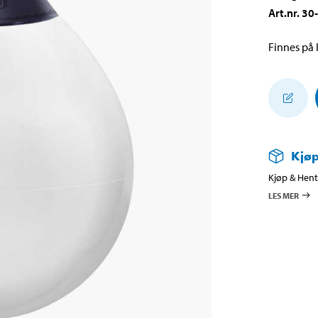
Art.nr
.
30
Finnes på l
Kjøp
Kjøp & Hent 
LES MER