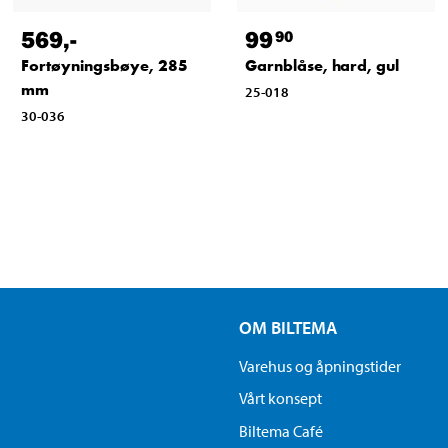
569
,-
99
90
Fortøyningsbøye, 285
Garnblåse, hard, gul
mm
25-018
30-036
OM BILTEMA
Varehus og åpningstider
Vårt konsept
Biltema Café