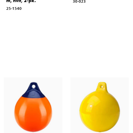
m, hvit, 2-pk.
30-023
25-1540