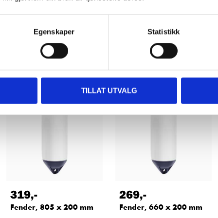
Egenskaper
Statistikk
Andre kunder har også kjøpt
TILLAT UTVALG
319
,-
269
,-
Fender, 805 x 200 mm
Fender, 660 x 200 mm