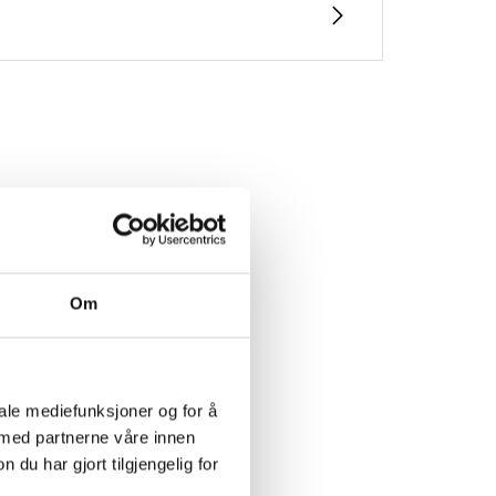
et
Om
NG
iale mediefunksjoner og for å
 med partnerne våre innen
u har gjort tilgjengelig for