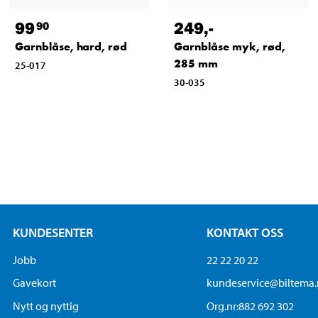
99
249
,-
90
Garnblåse, hard, rød
Garnblåse myk, rød,
285 mm
25-017
30-035
KUNDESENTER
KONTAKT OSS
Jobb
22 22 20 22
Gavekort
kundeservice@biltema
Nytt og nyttig
Org.nr:882 692 302