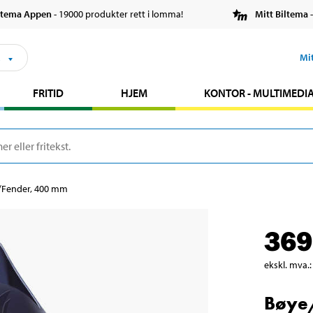
ltema Appen
- 19000 produkter rett i lomma!
Mitt Biltema
-
s
Mi
FRITID
HJEM
KONTOR - MULTIMEDI
/Fender, 400 mm
369
ekskl. mva.
:
Bøye