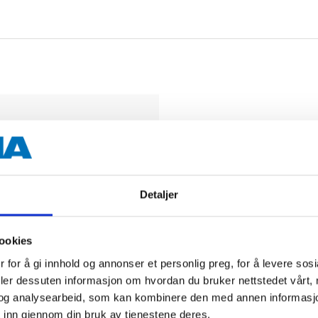
Biltemakort
Detaljer
DEL OPP DIN BETALI
ookies
 for å gi innhold og annonser et personlig preg, for å levere sos
deler dessuten informasjon om hvordan du bruker nettstedet vårt,
og analysearbeid, som kan kombinere den med annen informasjon d
 inn gjennom din bruk av tjenestene deres.