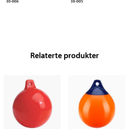
30-006
30-005
Relaterte produkter