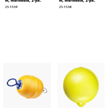
m, marineblå, 2-pk.
m, marineblå, 2-pk.
25-1539
25-1538