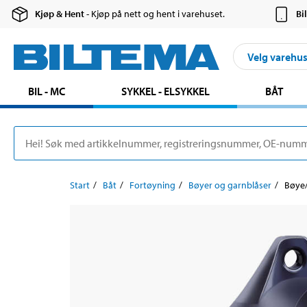
Kjøp & Hent
- Kjøp på nett og hent i varehuset.
Bi
Velg varehu
BIL - MC
SYKKEL - ELSYKKEL
BÅT
Start
Båt
Fortøyning
Bøyer og garnblåser
Bøye