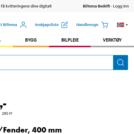
 Få kvitteringene dine digitalt
Biltema Bedrift
- Logg inn
tt Biltema
Innkjøpsliste
Handlevogn
A
BYGG
BILPLEIE
VERKTØY
,-
295
20
/Fender, 400 mm