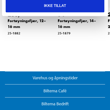
IKKE TILLAT
135
,-
74
90
Fortøyningsfjær, 12–
Fortøyningsfjær, 14–
F
16 mm
16 mm
25-1882
25-1879
2
Varehus og åpningstider
Biltema Café
Biltema Bedrift