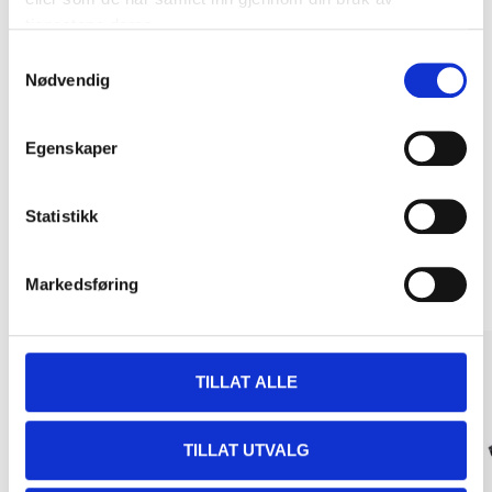
tjenestene deres.
Samtykkevalg
Nødvendig
Kjøp & Hent
Kjøp & Hent i ditt varehus.
LES MER
Egenskaper
Statistikk
Relaterte produkter
Markedsføring
TILLAT ALLE
TILLAT UTVALG