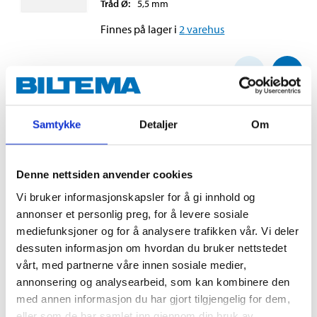
Tråd Ø
:
5,5
mm
Finnes på lager i
2
varehus
59
90
Samtykke
Detaljer
Om
FÖRTÖYNINGSFJAER 7X400MM
25-182
Denne nettsiden anvender cookies
Lengde
:
400
mm
Tråd Ø
:
7
mm
Vi bruker informasjonskapsler for å gi innhold og
annonser et personlig preg, for å levere sosiale
Finnes på lager i
1
varehus
mediefunksjoner og for å analysere trafikken vår. Vi deler
dessuten informasjon om hvordan du bruker nettstedet
99
90
vårt, med partnerne våre innen sosiale medier,
annonsering og analysearbeid, som kan kombinere den
med annen informasjon du har gjort tilgjengelig for dem,
eller som de har samlet inn gjennom din bruk av