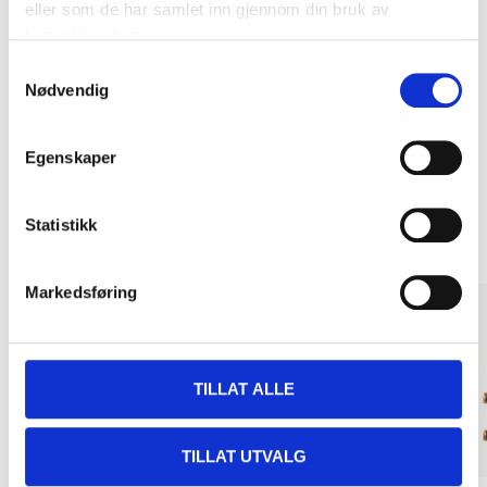
eller som de har samlet inn gjennom din bruk av
tjenestene deres.
Kjøp & Hent
Samtykkevalg
Kjøp & Hent i ditt varehus.
Nødvendig
LES MER
Egenskaper
Andre kunder har også kjøpt
Statistikk
Markedsføring
TILLAT ALLE
TILLAT UTVALG