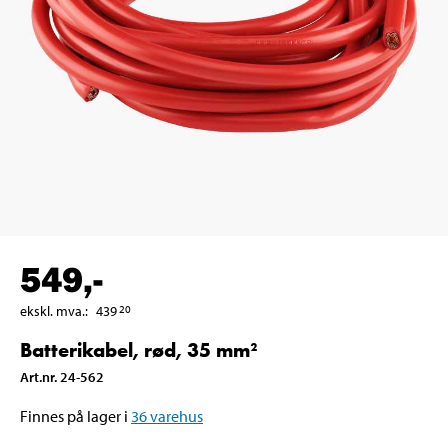
549
,-
ekskl. mva.
:
439
20
Batterikabel, rød, 35 mm²
Art.nr
.
24-562
Finnes på lager i
36
varehus