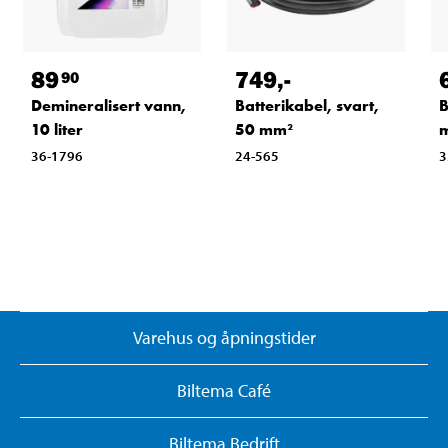
89
749
,-
90
Demineralisert vann,
Batterikabel, svart,
B
10 liter
50 mm²
m
36-1796
24-565
3
Varehus og åpningstider
Biltema Café
Biltema Bedrift