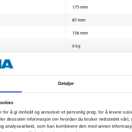
175 mm
87 mm
156 mm
6 kg
YTX20L-BS / YTX20HL-BS
VIS MER
Detaljer
rige dokumenter
ookies
 for å gi innhold og annonser et personlig preg, for å levere sos
deler dessuten informasjon om hvordan du bruker nettstedet vårt,
og analysearbeid, som kan kombinere den med annen informasjon d