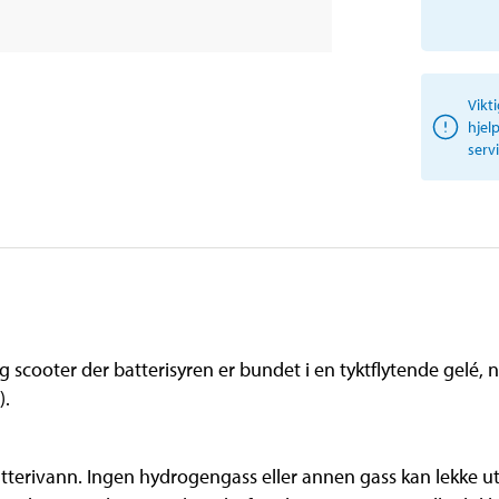
Vikt
hjel
serv
g scooter der batterisyren er bundet i en tyktflytende gelé,
).
.
batterivann. Ingen hydrogengass eller annen gass kan lekke ut