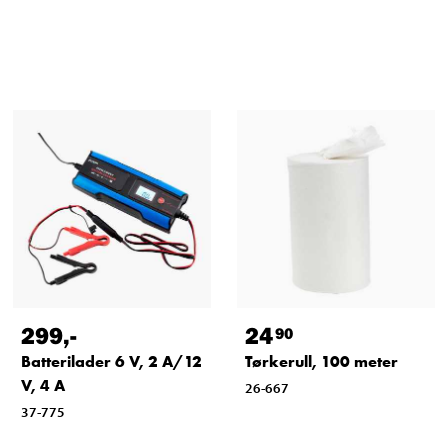
299
,-
24
90
Batterilader 6 V, 2 A/12
Tørkerull, 100 meter
V, 4 A
26-667
37-775