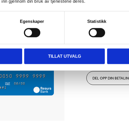
 inn gjennom din bruk av tjenestene deres.
Egenskaper
Statistikk
TILLAT UTVALG
Biltemakort
DEL OPP DIN BETALI