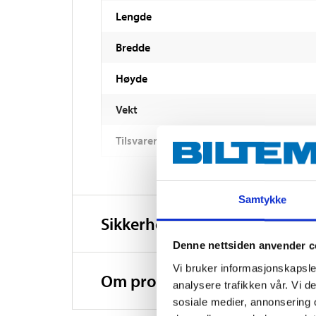
Lengde
Bredde
Høyde
Vekt
Tilsvarer YUASA Nr .
Samtykke
Sikkerhetsinformasjon og øv
Denne nettsiden anvender c
Vi bruker informasjonskapsler
Om produsenten
analysere trafikken vår. Vi 
sosiale medier, annonsering 