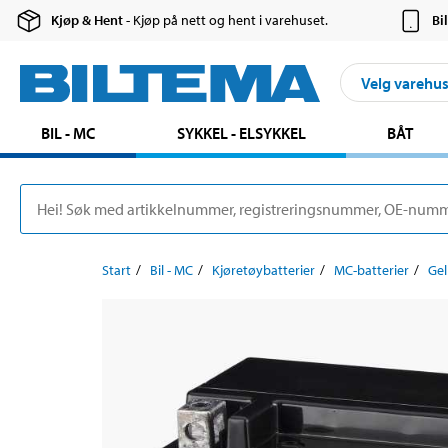
Kjøp & Hent
- Kjøp på nett og hent i varehuset.
Bi
Velg varehu
BIL - MC
SYKKEL - ELSYKKEL
BÅT
Start
Bil - MC
Kjøretøybatterier
MC-batterier
Gel