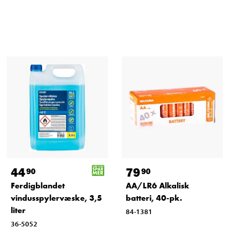
44
79
90
90
Ferdigblandet
AA/LR6 Alkalisk
vindusspylervæske, 3,5
batteri, 40-pk.
liter
84-1381
36-5052