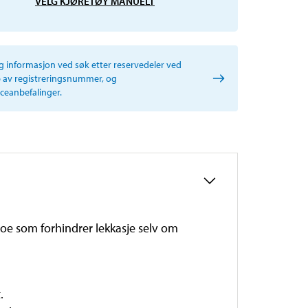
VELG KJØRETØY MANUELT
ig informasjon ved søk etter reservedeler ved
p av registreringsnummer, og
iceanbefalinger.
 noe som forhindrer lekkasje selv om
.