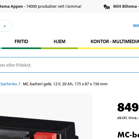
ltema Appen
- 19000 produkter rett i lomma!
Mitt Biltema
-
s
Mi
FRITID
HJEM
KONTOR - MULTIMEDI
 batteries
MC-batteri gelé, 12 V, 20 Ah, 175 x 87 x 156 mm
849
ekskl. mva.
:
MC-ba