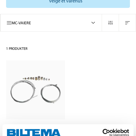
velge et varehus
MC-VAIERE
1
PRODUKTER
89
90