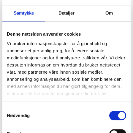
Vaier reparasjonssett
82-621
Samtykke
Detaljer
Om
64
varehus
Finnes på lager i
Denne nettsiden anvender cookies
Vi bruker informasjonskapsler for å gi innhold og
annonser et personlig preg, for å levere sosiale
mediefunksjoner og for å analysere trafikken vår. Vi deler
dessuten informasjon om hvordan du bruker nettstedet
vårt, med partnerne våre innen sosiale medier,
annonsering og analysearbeid, som kan kombinere den
med annen informasjon du har gjort tilgjengelig for dem,
eller som de har samlet inn gjennom din bruk av
tjenestene deres.
Samtykkevalg
Nødvendig