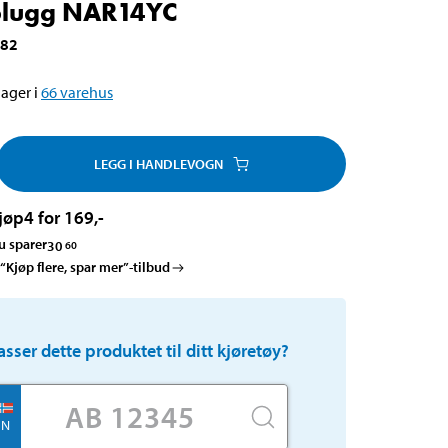
plugg NAR14YC
-82
ager i
66
varehus
LEGG I HANDLEVOGN
jøp
4 for 169
,-
u sparer
30
60
 “Kjøp flere, spar mer”-tilbud
asser dette produktet til ditt kjøretøy?
N