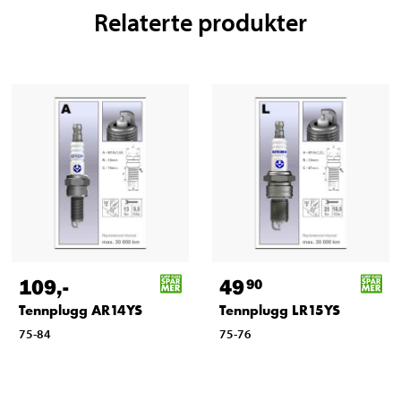
Relaterte produkter
109
,-
49
90
Tennplugg AR14YS
Tennplugg LR15YS
75-84
75-76