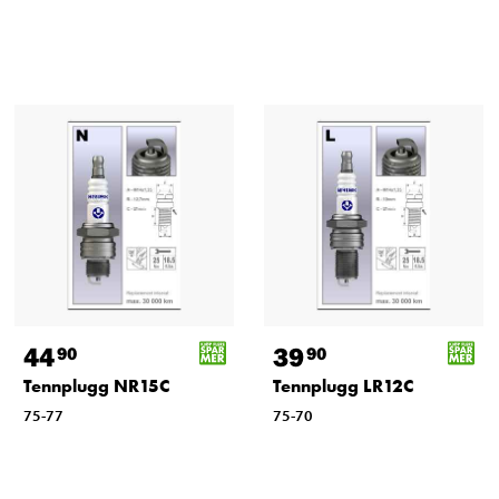
44
39
90
90
Tennplugg NR15C
Tennplugg LR12C
75-77
75-70