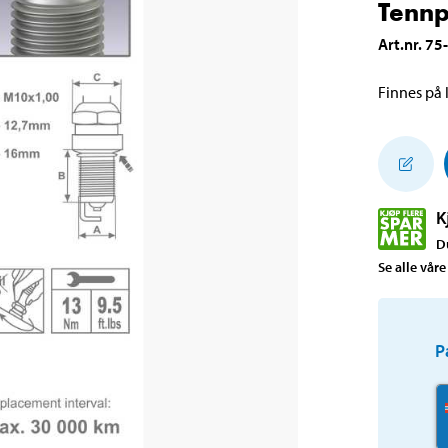
Tenn
Art.nr
.
75
Finnes på l
K
D
Se alle våre
P