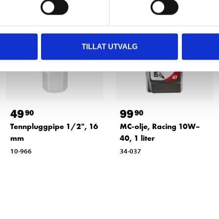
TILLAT UTVALG
49
99
90
90
Tennpluggpipe 1/2", 16
MC-olje, Racing 10W–
mm
40, 1 liter
10-966
34-037