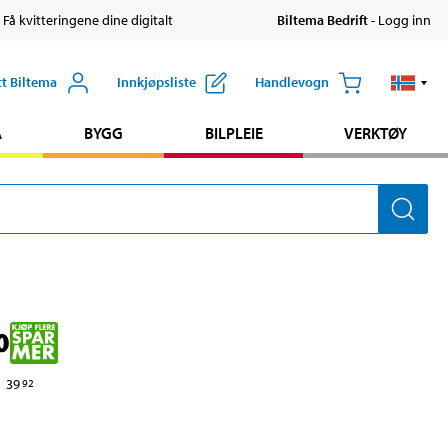
 Få kvitteringene dine digitalt
Biltema Bedrift
- Logg inn
tt Biltema
Innkjøpsliste
Handlevogn
A
BYGG
BILPLEIE
VERKTØY
0
39
92