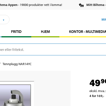
ltema Appen
- 19000 produkter rett i lomma!
Mitt Biltema
-
s
Mi
FRITID
HJEM
KONTOR - MULTIMEDI
Tennplugg NAR14YC
49
9
ekskl. mva.
:
4 for 169
,-