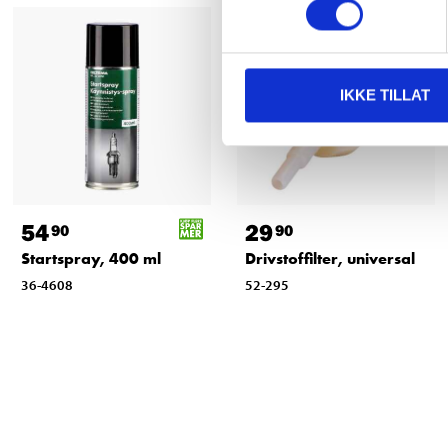
IKKE TILLAT
54
29
90
90
Startspray, 400 ml
Drivstoffilter, universal
36-4608
52-295