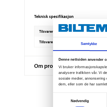
Teknisk spesifikasjon
Tilsvarer NGK-plugg
Tillsvarer DENSO-plugg
Samtykke
Denne nettsiden anvender c
Om produsenten
Vi bruker informasjonskapsler
analysere trafikken vår. Vi 
sosiale medier, annonsering 
dem, eller som de har samlet
Samtykkevalg
Nødvendig