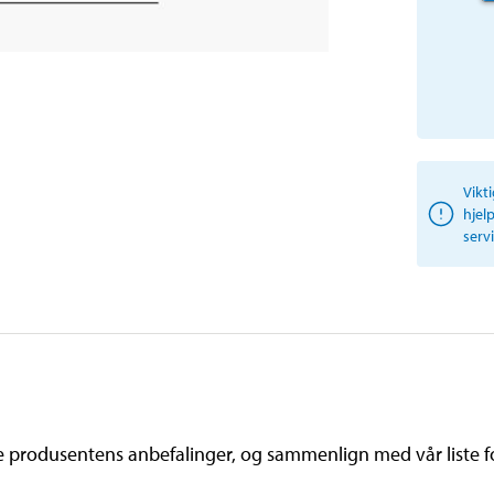
Vikt
hjel
serv
produsentens anbefalinger, og sammenlign med vår liste fo