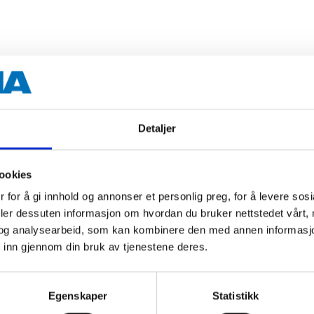
CR7HS, CR7HSA
U22FS, U22FS-L
Detaljer
ookies
 for å gi innhold og annonser et personlig preg, for å levere sos
deler dessuten informasjon om hvordan du bruker nettstedet vårt,
og analysearbeid, som kan kombinere den med annen informasjon d
 inn gjennom din bruk av tjenestene deres.
Andre kunder har også kjøpt
Egenskaper
Statistikk