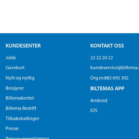
KUNDESENTER
KONTAKT OSS
Jobb
22 22 20 22
Gavekort
kundeservice@biltema
Nytt og nyttig
Org.nr:882 692 302
Brosjyrer
BILTEMAS APP
Biltemakortet
Android
Biltema Bedrift
iOS
Tilbakekallinger
Presse
Personvernerklæring