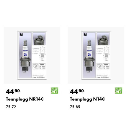
44
44
90
90
Tennplugg NR14C
Tennplugg N14C
75-72
75-85