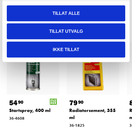
TILLAT ALLE
Relaterte produkter
TILLAT UTVALG
IKKE TILLAT
54
79
90
90
Startspray, 400 ml
Radiatorsement, 355
R
ml
m
36-4608
36-1825
3