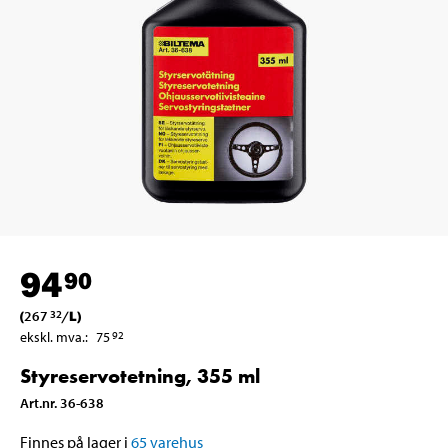
94
90
(
267
/
L
)
32
ekskl. mva.
:
75
92
Styreservotetning, 355 ml
Art.nr
.
36-638
Finnes på lager i
65
varehus