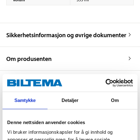
Sikkerhetsinformasjon og øvrige dokumenter
Om produsenten
Kjøp & Hent
Samtykke
Detaljer
Om
Kjøp & Hent i ditt varehus.
LES MER
Denne nettsiden anvender cookies
Vi bruker informasjonskapsler for å gi innhold og
annonser et personlig preg, for å levere sosiale