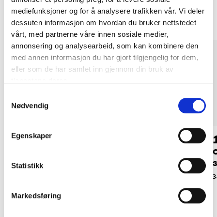
Andre kunder har også kjøpt
mediefunksjoner og for å analysere trafikken vår. Vi deler
dessuten informasjon om hvordan du bruker nettstedet
vårt, med partnerne våre innen sosiale medier,
annonsering og analysearbeid, som kan kombinere den
med annen informasjon du har gjort tilgjengelig for dem,
eller som de har samlet inn gjennom din bruk av
tjenestene deres.
Samtykkevalg
Nødvendig
Egenskaper
189
,-
99
90
Servoolje CHF , 1 L
Girolje ATF DX III, 1
O
liter
3
34-027
Statistikk
34-018
3
Markedsføring