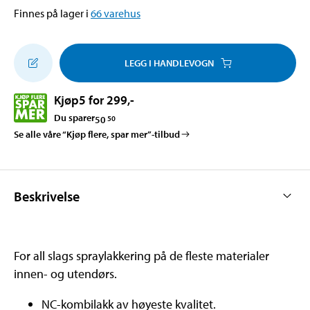
Finnes på lager i
66
varehus
LEGG I HANDLEVOGN
Kjøp
5 for 299
,-
Du sparer
50
50
Se alle våre “Kjøp flere, spar mer”-tilbud
Beskrivelse
For all slags spraylakkering på de fleste materialer
innen- og utendørs.
NC-kombilakk av høyeste kvalitet.