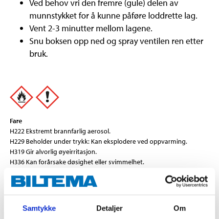
Ved behov vri den fremre (gule) delen av
munnstykket for å kunne påføre loddrette lag.
Vent 2-3 minutter mellom lagene.
Snu boksen opp ned og spray ventilen ren etter
bruk.
Fare
H222 Ekstremt brannfarlig aerosol.
H229 Beholder under trykk: Kan eksplodere ved oppvarming.
H319 Gir alvorlig øyeirritasjon.
H336 Kan forårsake døsighet eller svimmelhet.
Teknisk spesifikasjon
Samtykke
Detaljer
Om
Volum
400 ml