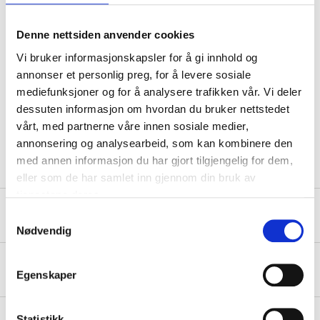
Farge
Gul
Denne nettsiden anvender cookies
Fargekode
RAL 1003
Vi bruker informasjonskapsler for å gi innhold og
Overflate
Blank
annonser et personlig preg, for å levere sosiale
Støvtørr
5–10 minutter
mediefunksjoner og for å analysere trafikken vår. Vi deler
dessuten informasjon om hvordan du bruker nettstedet
Berøringstørr
30–40 minutter
vårt, med partnerne våre innen sosiale medier,
Gjennomtørr
24 timer
annonsering og analysearbeid, som kan kombinere den
med annen informasjon du har gjort tilgjengelig for dem,
eller som de har samlet inn gjennom din bruk av
tjenestene deres.
Sikkerhetsinformasjon og øvrige dokumenter
Samtykkevalg
Nødvendig
Om produsenten
Egenskaper
Statistikk