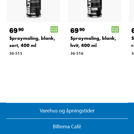
69
69
90
90
Spraymaling, blank,
Spraymaling, blank,
S
sort, 400 ml
hvit, 400 ml
r
36-515
36-516
3
Varehus og åpningstider
Biltema Café