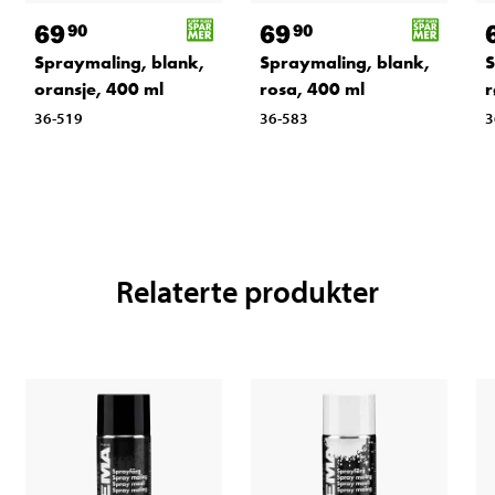
69
69
90
90
Spraymaling, blank,
Spraymaling, blank,
S
oransje, 400 ml
rosa, 400 ml
r
36-519
36-583
3
Relaterte produkter