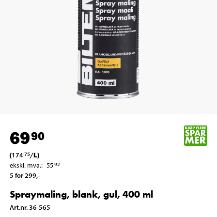
69
90
(
174
/
L
)
75
ekskl. mva.
:
55
92
5 for 299
,-
Spraymaling, blank, gul, 400 ml
Art.nr
.
36-565