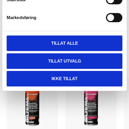
Kjøp & Hent
Markedsføring
Kjøp & Hent i ditt varehus.
LES MER
TILLAT ALLE
Andre kunder har også kjøpt
TILLAT UTVALG
IKKE TILLAT